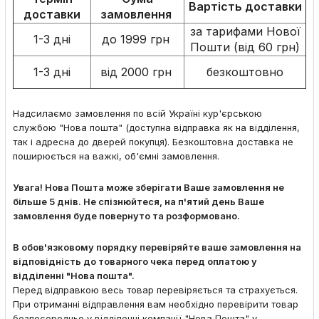
Вартість доставки
доставки
замовлення
за тарифами Нової
1-3 дні
до 1999 грн
Пошти (від 60 грн)
1-3 дні
від 2000 грн
безкоштовно
Надсилаємо замовлення по всій Україні кур'єрською
службою "Нова пошта" (доступна відправка як на відділення,
так і адресна до дверей покупця). Безкоштовна доставка не
поширюється на важкі, об'ємні замовлення.
Увага! Нова Пошта може зберігати Ваше замовлення не
більше 5 днів. Не спізнюйтеся, на п'ятий день Ваше
замовлення буде повернуто та розформовано.
В обов'язковому порядку перевіряйте ваше замовлення на
відповідність до товарного чека перед оплатою у
відділенні "Нова пошта".
Перед відправкою весь товар перевіряється та страхується.
При отриманні відправлення вам необхідно перевірити товар
безпосередньо у відділенні компанії "Нова Пошта" у