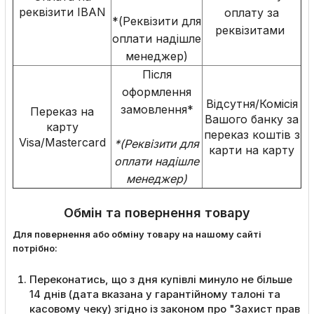
реквізити IBAN
оплату за
*(Реквізити для
реквізитами
оплати надішле
менеджер)
Після
оформлення
Відсутня/Комісія
замовлення*
Переказ на
Вашого банку за
карту
переказ коштів з
Visa/Mastercard
*(Реквізити для
карти на карту
оплати надішле
менеджер)
Обмін та повернення товару
Для повернення або обміну товару на нашому сайті
потрібно:
Переконатись, що з дня купівлі минуло не більше
14 днів (дата вказана у гарантійному талоні та
касовому чеку) згідно із законом про "Захист прав