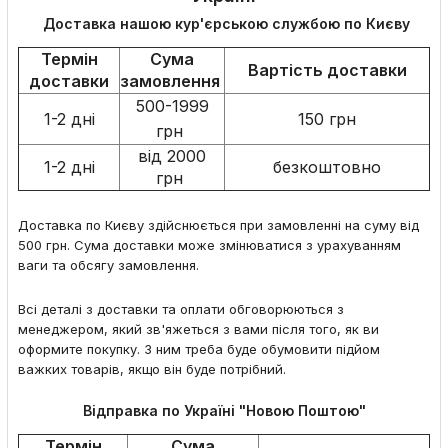
Доставка нашою кур'єрською службою по Києву
Термін
Сума
Вартість доставки
доставки
замовлення
500-1999
1-2 дні
150 грн
грн
від 2000
1-2 дні
безкоштовно
грн
Доставка по Києву здійснюється при замовленні на суму від
500 грн. Сума доставки може змінюватися з урахуванням
ваги та обсягу замовлення.
Всі деталі з доставки та оплати обговорюються з
менеджером, який зв'яжеться з вами після того, як ви
оформите покупку. З ним треба буде обумовити підйом
важких товарів, якщо він буде потрібний.
Відправка по Україні "Новою Поштою"
Термін
Сума