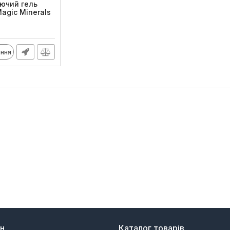
ючий гель
Magic Minerals
)
ння
ин
Каталог товарів