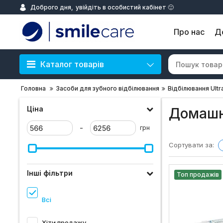
Доброго дня,
увійдіть в особистий кабінет 🙂
Про нас
Д
Каталог товарів
Головна
Засоби для зубного відбілювання
Відбілювання Ultr
Ціна
Домашн
-
грн
Сортувати за:
Інші фільтри
Топ продажів
Всі
Хіти продажу