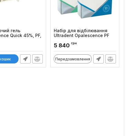
ючий гель
Набір для відбілювання
nce Quick 45%, PF,
Ultradent Opalescence PF
Patient Kit
грн
5 840
:
78
Код товару:
73
 кошик
Передзамовлення