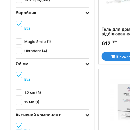
Виробник
Всі
Гель для до
відбілювання
Opalescence P
Magic Smile (1)
грн
612
Код товару:
60
Ultradent (4)
В коши
Об'єм
Всі
1.2 мл (3)
15 мл (1)
Активний компонент