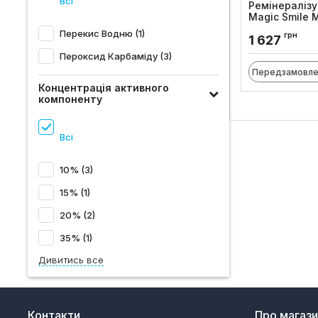
Всі
Ремінералізу
Magic Smile 
(3 шт по 5 мл
Перекис Водню (1)
грн
1 627
Код товару:
862
Пероксид Карбаміду (3)
Передзамовле
Концентрація активного
компоненту
Всі
10% (3)
15% (1)
20% (2)
35% (1)
Дивитись все
Контакти
Про магаз