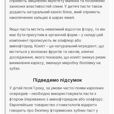
сприяють зміцненню імунітету малюка та посиленню
захисних властивостей слини. У дитячі пасти також
додають натуральний казеїн білок, який сприяють
накопиченню кальцію в шарах емалі.
Якщо паста містить невеликий відсоток фтору, то він
має бути присутнім в органічній формі – у складі цей
компонент прописують як олафлюр або
амінофторид. Ксиліт – це натуральний інгредієнт, що
міститься у волокнах фруктів та овочів, клінічні
дослідження, якого показали, що ксиліт знижує ризик
виникнення карієсу, зменшує мікробну біоплівку на
зубах.
Підведемо підсумок
У дітей після 1 року, за умови частої появи каріозних
осередків – необхідно використовувати пасти з
фтором (переважно з амінофторидом або олафлур).
Європейське товариство стоматологів відкрито
говорить про безпеку фторвмісних зубних паст у