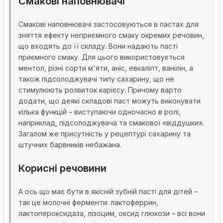
Смакові наповнювачі
Смакові наповнювачі застосовуються в пастах для
зняття ефекту неприємного смаку окремих речовин,
що входять до її складу. Вони надають пасті
приємного смаку. Для цього використовується
ментол, різні сорти м'яти, аніс, евкаліпт, ванілін, а
також підсолоджувачі типу сахарину, що не
стимулюють розвиток карієсу. Причому варто
додати, що деякі складові паст можуть виконувати
кілька функцій – виступаючи одночасно в ролі,
наприклад, підсолоджувача та смакової «віддушки».
Загалом же присутність у рецептурі сахарину та
штучних барвників небажана.
Корисні речовини
А ось що має бути в якісній зубній пасті для дітей –
так це молочні ферменти: лактоферрин,
лактопероксидаза, лізоцим, оксид глюкози – всі вони