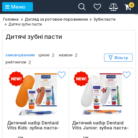
0
Меню
Головна
Догляд за ротовою порожниною
Зубні пасти
Дитячі зубні пасти
Дитячі зубні пасти
замовчуванням
ціною
назвою
Фільтр
рейтингом
Дитячий набір Dentaid
Дитячий набір Dentaid
Vitis Kids: зубна паста-
Vitis Junior: зубна паста-
гель 50 мл, щітка та
гель 75 мл, щітка та
пенал
пенал
грн
грн