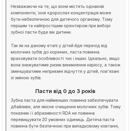
Незважаючи на те, що вони містять однакові
компоненти, їхня «доросла» концентрація може
бути небезпечною для дитячого організму. Тому
першим та найпростішим орієнтиром при виборі
зубної пасти буде вік дитини.
Так як на даному етапі у дітей йде перехід від
молочних зубів до корінних, паста повинна
враховувати особливості тих і інших. Ідеально, якщо
вона знижуватиме ризик виникнення карієсу, а також
зменшуватиме неприємні відчуття у дітей, пов'язані
зі зміною зубів.
Пасти від 0 до 3 років
Зубна паста для найменших повинна забезпечувати
дбайливе, але якісне очищення молочних зубів. Тому
показник її абразивності RDA не повинна
перевищувати 20 умовних одиниць. Дитяча паста
повинна бути безпечною при випадковому ковтанні,