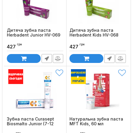
Дитяча зубна паста
Дитяча зубна паста
Herbadent Junior HV-069
Herbadent Kids HV-068
(від 7 років), 75 мл
(від 3 років), 75 мл
грн
грн
Код товару:
1149
Код товару:
1153
427
427
Зубна паста Curasept
Натуральна зубна паста
Biosmalto Junior (7-12
MFT Kids, 60 мл
років), 75мл
Код товару:
679