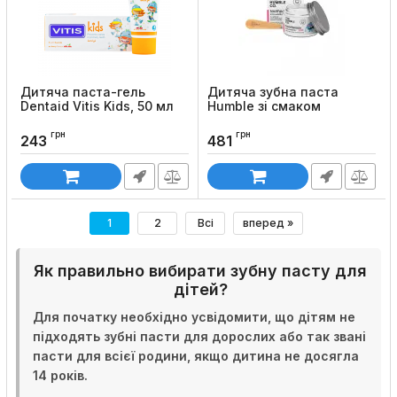
Дитяча паста-гель
Дитяча зубна паста
Dentaid Vitis Kids, 50 мл
Humble зі смаком
полуниці (скляна банка),
Код товару:
647
50мл
грн
грн
243
481
Код товару:
869
1
2
Всі
вперед »
Як правильно вибирати зубну пасту для
дітей?
Для початку необхідно усвідомити, що дітям не
підходять зубні пасти для дорослих або так звані
пасти для всієї родини, якщо дитина не досягла
14 років.