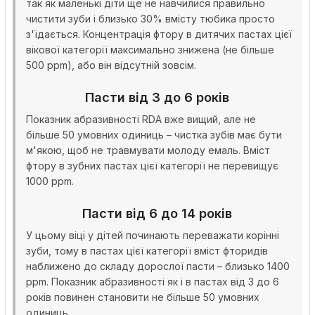
так як маленькі діти ще не навчилися правильно
чистити зуби і близько 30% вмісту тюбика просто
з'їдається. Концентрація фтору в дитячих пастах цієї
вікової категорії максимально знижена (не більше
500 ppm), або він відсутній зовсім.
Пасти від 3 до 6 років
Показник абразивності RDA вже вищий, але не
більше 50 умовних одиниць – чистка зубів має бути
м'якою, щоб не травмувати молоду емаль. Вміст
фтору в зубних пастах цієї категорії не перевищує
1000 ppm.
Пасти від 6 до 14 років
У цьому віці у дітей починають переважати корінні
зуби, тому в пастах цієї категорії вміст фторидів
наближено до складу дорослої пасти – близько 1400
ppm. Показник абразивності як і в пастах від 3 до 6
років повинен становити не більше 50 умовних
одиниць.