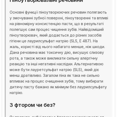
Піноутворювальні речовини
Основні функції піноутворюючих речовин полягають
у змочуванні зубної поверхні, піноутворенні та впливі
на рівномірну консистенцію пасти, що в результаті
полегшує сам процес чищення зубів. Найвідоміший
піноутворювач, який додається до різних засобів
гігієни це лаурилсульфат натрію (SLS, Е 487). На
жаль, користі від нього набагато менше, ніж шкоди.
Дана речовина має токсичну дію, висушує слизову
рота, а також може викликати сильну алергічну
реакцію та інші негативні наслідки. Альтернативою
може бути лауретсульфат натрію (SLS), який діє
менш дратівливо. Загалом піна як така не сильно
впливає на процес очищення зубів, тому вибирати
дитячу пасту бажано як мінімум без лаурилсульфату
натрію.
З фтором чи без?