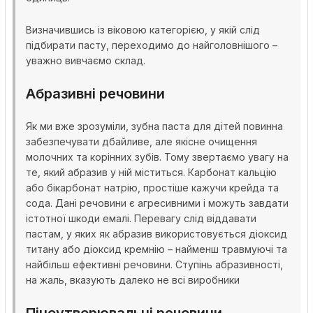
Визначившись із віковою категорією, у якій слід
підбирати пасту, переходимо до найголовнішого –
уважно вивчаємо склад.
Абразивні речовини
Як ми вже зрозуміли, зубна паста для дітей повинна
забезпечувати дбайливе, але якісне очищення
молочних та корінних зубів. Тому звертаємо увагу на
те, який абразив у ній міститься. Карбонат кальцію
або бікарбонат натрію, простіше кажучи крейда та
сода. Дані речовини є агресивними і можуть завдати
істотної шкоди емалі. Перевагу слід віддавати
пастам, у яких як абразив використовується діоксид
титану або діоксид кремнію – найменш травмуючі та
найбільш ефективні речовини. Ступінь абразивності,
на жаль, вказують далеко не всі виробники