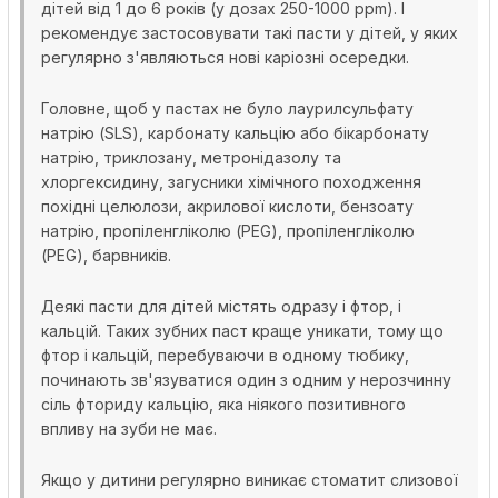
дітей від 1 до 6 років (у дозах 250-1000 ppm). І
рекомендує застосовувати такі пасти у дітей, у яких
регулярно з'являються нові каріозні осередки.
Головне, щоб у пастах не було лаурилсульфату
натрію (SLS), карбонату кальцію або бікарбонату
натрію, триклозану, метронідазолу та
хлоргексидину, загусники хімічного походження
похідні целюлози, акрилової кислоти, бензоату
натрію, пропіленгліколю (PEG), пропіленгліколю
(PEG), барвників.
Деякі пасти для дітей містять одразу і фтор, і
кальцій. Таких зубних паст краще уникати, тому що
фтор і кальцій, перебуваючи в одному тюбику,
починають зв'язуватися один з одним у нерозчинну
сіль фториду кальцію, яка ніякого позитивного
впливу на зуби не має.
Якщо у дитини регулярно виникає стоматит слизової