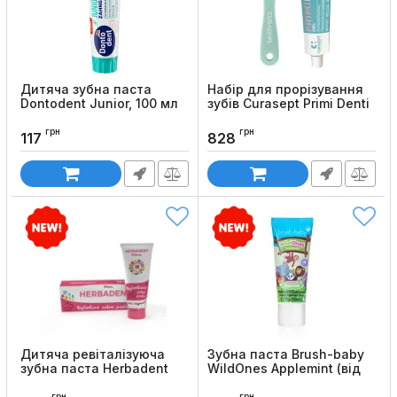
Дитяча зубна паста
Набір для прорізування
Dontodent Junior, 100 мл
зубів Curasept Primi Denti
(гель 20 мл та масажна
Код товару:
1388
щіточка)
грн
грн
117
828
Код товару:
1330
Дитяча ревіталізуюча
Зубна паста Brush-baby
зубна паста Herbadent
WildOnes Applemint (від
Mimi HV-128 (без фтору,
3-х років), 50 мл
50 мл)
грн
грн