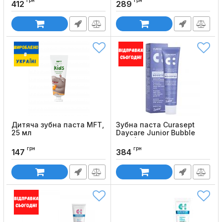
грн
грн
Код товару:
1068
412
289
Дитяча зубна паста MFT,
Зубна паста Curasept
25 мл
Daycare Junior Bubble
Gum (50 мл)
Код товару:
672
грн
грн
Код товару:
1025
147
384