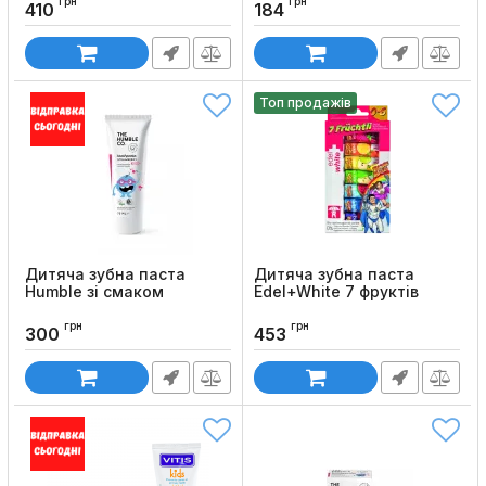
грн
грн
Код товару:
02
410
184
Топ продажів
Дитяча зубна паста
Дитяча зубна паста
Humble зі смаком
Edel+White 7 фруктів
полуниці, 75 мл
Код товару:
112
грн
грн
Код товару:
868
300
453