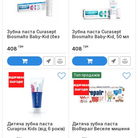
Зубна паста Curasept
Зубна паста Curasept
Biosmalto Baby-Kid (без
Biosmalto Baby-Kid, 50 мл
фтору, 50 мл)
Код товару:
1017
грн
грн
Код товару:
1019
408
408
Топ продажів
Дитяча зубна паста
Дитяча зубна паста
Curaprox Kids (від 6 років)
BioRepair Веселе мишеня
(0-6 років)
Код товару:
312