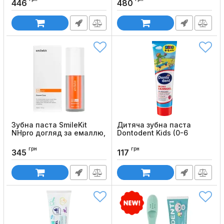
446
480
Код товару:
1531
Код товару:
1530
Зубна паста SmileKit
Дитяча зубна паста
NHpro догляд за емаллю,
Dontodent Kids (0-6
30 мл
років), 100 мл
грн
грн
Код товару:
1510
Код товару:
1393
345
117