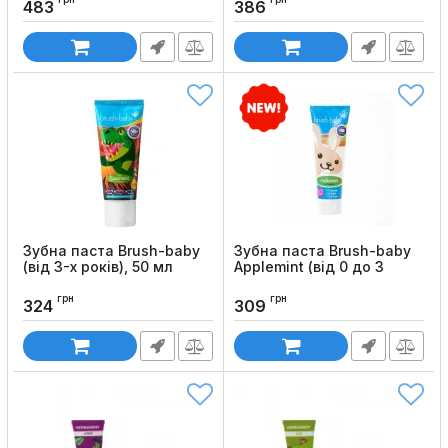
Код товару:
1241
483
386
Код товару:
1254
Зубна паста Brush-baby
Зубна паста Brush-baby
(від 3-х років), 50 мл
Applemint (від 0 до 3
років)
Код товару:
1233
грн
грн
Код товару:
1232
324
309