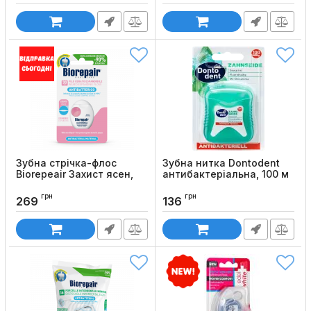
Код товару:
116
Зубна стрічка-флос
Зубна нитка Dontodent
Biorepeair Захист ясен,
антибактеріальна, 100 м
30 м
Код товару:
1391
грн
грн
Код товару:
34
269
136