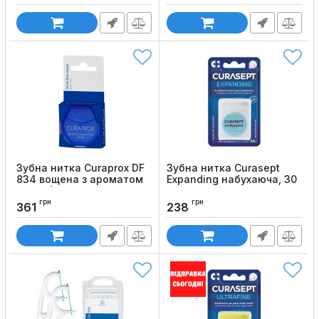
Зубна нитка Curaprox DF
Зубна нитка Curasept
834 вощена з ароматом
Expanding набухаюча, 30
м`яти (50 м)
м
грн
грн
Код товару:
421
Код товару:
1262
361
238