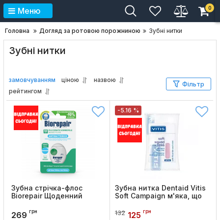
0
Меню
Головна
Догляд за ротовою порожниною
Зубні нитки
Зубні нитки
замовчуванням
ціною
назвою
Фільтр
рейтингом
-5.16 %
Зубна стрічка-флос
Зубна нитка Dentaid Vitis
Biorepair Щоденний
Soft Campaign м'яка, що
захист з
розпушується, 50 м
гідроксиапатитом, 50 м
грн
грн
132
Код товару:
779
269
125