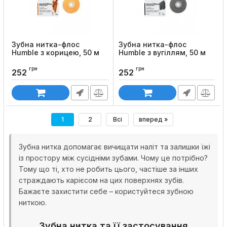
Зубна нитка-флос
Зубна нитка-флос
Humble з корицею, 50 м
Humble з вугіллям, 50 м
Код товару:
897
Код товару:
878
грн
грн
252
252
1
2
Всі
вперед »
Зубна нитка допомагає вичищати наліт та залишки їжі
із простору між сусідніми зубами. Чому це потрібно?
Тому що ті, хто не робить цього, частіше за інших
страждають карієсом на цих поверхнях зубів.
Бажаєте захистити себе – користуйтеся зубною
ниткою.
Зубна нитка та її застосування.