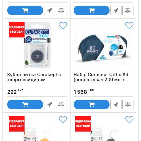
Зубна нитка Curasept з
Набір Curasept Ortho Kit
хлоргексидином
(ополіскувач 200 мл +
(вощена, чорна), 50м
зубна паста 5 мл + зубна
нитка + зубна щітка +
грн
грн
Код товару:
1069
222
1 588
косметичка)
Код товару:
992