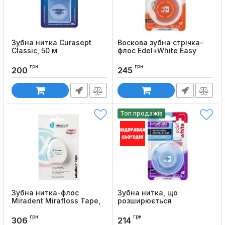
Зубна нитка Curasept
Воскова зубна стрічка-
Classic, 50 м
флос Edel+White Easy
Tape, 70 м
Код товару:
1085
грн
грн
Код товару:
129
200
245
Топ продажів
Зубна нитка-флос
Зубна нитка, що
Miradent Mirafloss Tape,
розширюється
20м
Edel+White Superfloss, 25
м
грн
грн
Код товару:
1428
306
214