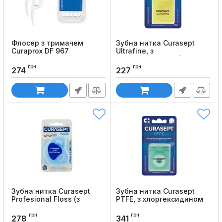
Флосер з тримачем
Зубна нитка Curasept
Curaprox DF 967
Ultrafine, з
хлоргексидином (50 м)
Код товару:
422
грн
грн
Код товару:
969
274
227
Зубна нитка Curasept
Зубна нитка Curasept
Profesional Floss (з
PTFE, з хлоргексидином
жорстким кінцем, 50 шт)
(35 м)
грн
грн
Код товару:
1055
Код товару:
988
278
341