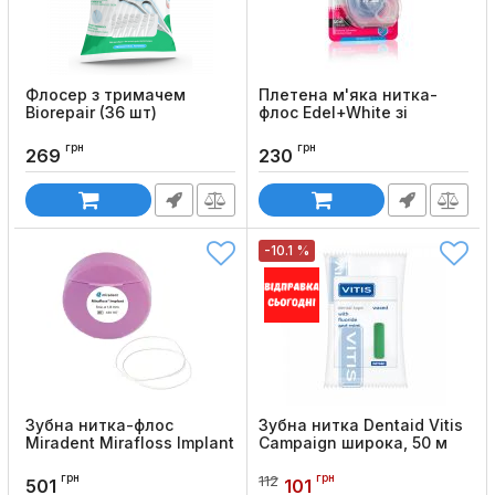
Флосер з тримачем
Плетена м'яка нитка-
Biorepair (36 шт)
флос Edel+White зі
смаком кориці та м'яти,
Код товару:
35
40 м
грн
грн
269
230
Код товару:
1351
-10.1 %
Зубна нитка-флос
Зубна нитка Dentaid Vitis
Miradent Mirafloss Implant
Campaign широка, 50 м
CHX
Код товару:
781
грн
грн
112
Код товару:
1293
501
101