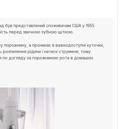
лад був представлений споживачам США у 1955
вність перед звичною зубною щіткою.
у порожнину, а проникає в важкодоступні куточки,
ь розпилення рідини і натиск струменя, тому
ння по догляду за порожниною рота в домашніх