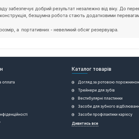
ду забезпечує добрий результат незалежно від віку. До перев
та конструкція, безшумна робота стають додатковими перевагам
озмір, а портативних - невеликий обсяг резервуара.
ин
Каталог товарів
а оплата
Догляд за ротовою порожнино
Трейнери для зубів
Вестибулярні пластинки
Засоби для зубного відбілюван
онфіденційності
Засоби профілактики карієсу
у
Дивитись все