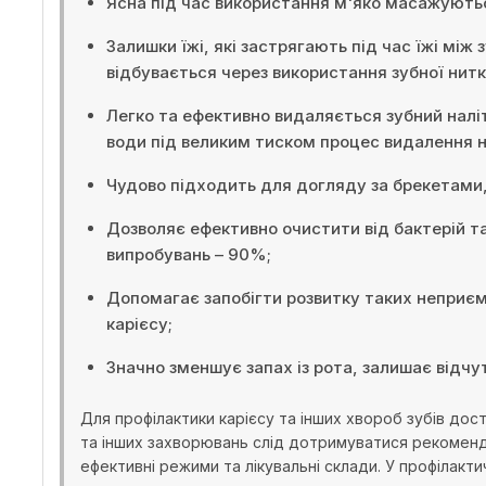
Ясна під час використання м'яко масажуютьс
Залишки їжі, які застрягають під час їжі між
відбувається через використання зубної нитк
Легко та ефективно видаляється зубний наліт
води під великим тиском процес видалення н
Чудово підходить для догляду за брекетами
Дозволяє ефективно очистити від бактерій та
випробувань – 90%;
Допомагає запобігти розвитку таких неприємн
карієсу;
Значно зменшує запах із рота, залишає відчу
Для профілактики карієсу та інших хвороб зубів дос
та інших захворювань слід дотримуватися рекоменда
ефективні режими та лікувальні склади. У профілакт