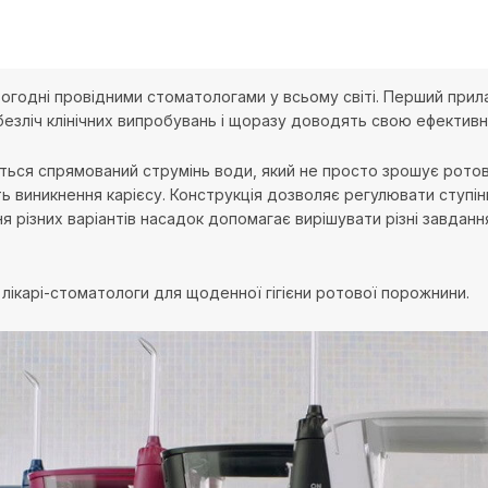
огодні провідними стоматологами у всьому світі. Перший при
ли безліч клінічних випробувань і щоразу доводять свою ефекти
ься спрямований струмінь води, який не просто зрошує ротов
ть виникнення карієсу. Конструкція дозволяє регулювати ступін
ня різних варіантів насадок допомагає вирішувати різні завда
лікарі-стоматологи для щоденної гігієни ротової порожнини.