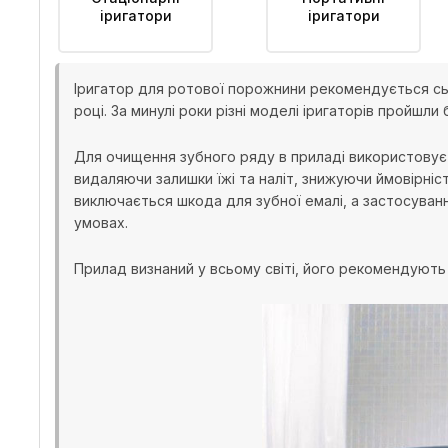
іригатори
іригатори
Іригатор для ротової порожнини рекомендується сь
році. За минулі роки різні моделі іригаторів пройш
Для очищення зубного ряду в приладі використовуєт
видаляючи залишки їжі та наліт, знижуючи ймовірніс
виключається шкода для зубної емалі, а застосуван
умовах.
Прилад визнаний у всьому світі, його рекомендують 