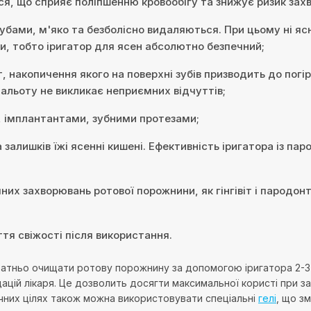
я, що сприяє поліпшенню кровообігу та знижує ризик зах
 зубами, м'яко та безболісно видаляються. При цьому ні яс
и, тобто іригатор для ясен абсолютно безпечний;
, накопичення якого на поверхні зубів призводить до погі
альоту не викликає неприємних відчуттів;
, імплантантами, зубними протезами;
 залишків їжі ясенні кишені. Ефективність іригатора із п
их захворювань ротової порожнини, як гінгівіт і пародон
ття свіжості після використання.
татньо очищати ротову порожнину за допомогою іригатора 2-3 ра
цій лікаря. Це дозволить досягти максимальної користі при за
ичних цілях також можна використовувати спеціальні
гелі
, що з