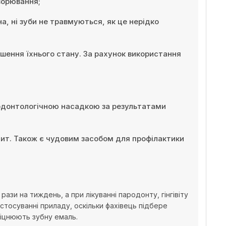
ворювання;
на, ні зуби не травмуються, як це нерідко
ршення їхнього стану. За рахунок використання
ародонтологічною насадкою за результатами
тит. Також є чудовим засобом для профілактики
зи на тиждень, а при лікуванні пародонту, гінгівіту
стосуванні приладу, оскільки фахівець підбере
міцнюють зубну емаль.