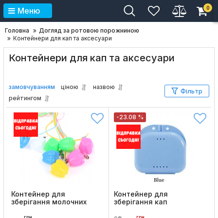
0
Меню
Головна
Догляд за ротовою порожниною
Контейнери для кап та аксесуари
Контейнери для кап та аксесуари
замовчуванням
ціною
назвою
Фільтр
рейтингом
-23.08 %
Контейнер для
Контейнер для
зберігання молочних
зберігання кап
зубів
Код товару:
883
грн
грн