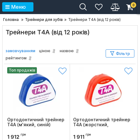
0
Меню
Головна
Трейнери для зубів
Трейнери Т4А (від 12 років)
Трейнери Т4А (від 12 років)
замовчуванням
ціною
назвою
Фільтр
рейтингом
Топ продажів
Ортодонтичний трейнер
Ортодонтичний трейнер
T4А (м'який, синій)
T4А (жорсткий,
червоний)
Код товару:
192
грн
грн
Код товару:
194
1 912
1 911