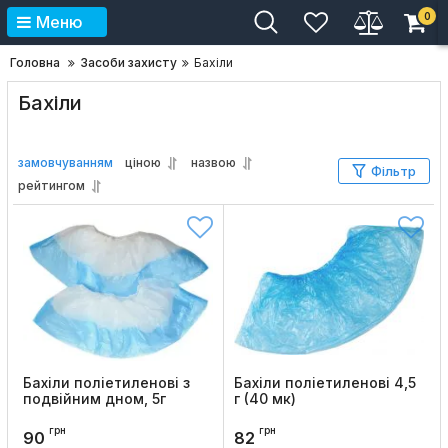
0
Меню
Головна
Засоби захисту
Бахіли
Бахіли
замовчуванням
ціною
назвою
Фільтр
рейтингом
Бахіли поліетиленові з
Бахіли поліетиленові 4,5
подвійним дном, 5г
г (40 мк)
Код товару:
288
Код товару:
284
грн
грн
90
82