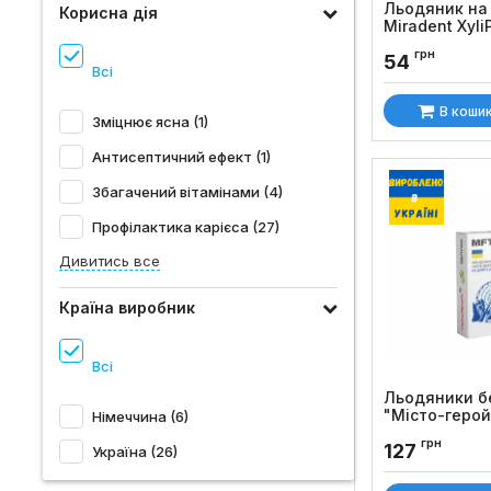
Льодяник на
Корисна дія
Miradent XyliP
чорниця
грн
54
Код товару:
1304
Всі
В коши
Зміцнює ясна (1)
Антисептичний ефект (1)
Збагачений вітамінами (4)
Профілактика карієса (27)
Дивитись все
Країна виробник
Всі
Льодяники б
"Місто-герой 
Німеччина (6)
смаком яблук
грн
127
Україна (26)
Код товару:
1044