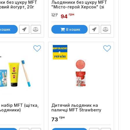
ки без цукру MFT
Льодяники без цукру MFT
вий йогурт, 20г
"Місто-герой Херсон" (зі
смаком кавуна), 20г
:
1048
грн
127
94
Код товару:
1047
 кошик
В кошик
набір MFT (щітка,
Дитячий льодяник на
ьодяники)
паличці MFT Strawberry
:
953
Код товару:
698
грн
73