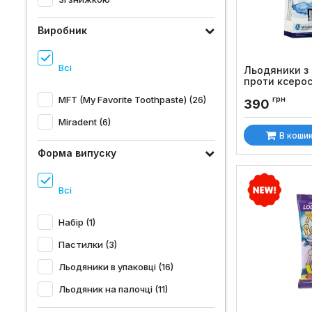
Виробник
Всі
Льодяники з
проти ксерос
Aquamed, 26
MFT (My Favorite Toothpaste) (26)
грн
390
Код товару:
1371
Miradent (6)
В коши
Форма випуску
Всі
Набір (1)
Пастилки (3)
Льодяники в упаковці (16)
Льодяник на палочці (11)