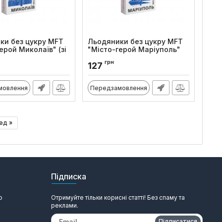
ки без цукру MFT
Льодяники без цукру MFT
ерой Миколаїв" (зі
"Місто-герой Маріуполь"
олуниці), 25 шт
(зі смаком чорниці), 25 шт
грн
127
:
1045
Код товару:
1043
мовлення
Передзамовлення
ед »
Підписка
ю
Отримуйте тільки корисні статті! Без спаму та
реклами.
Підписатися