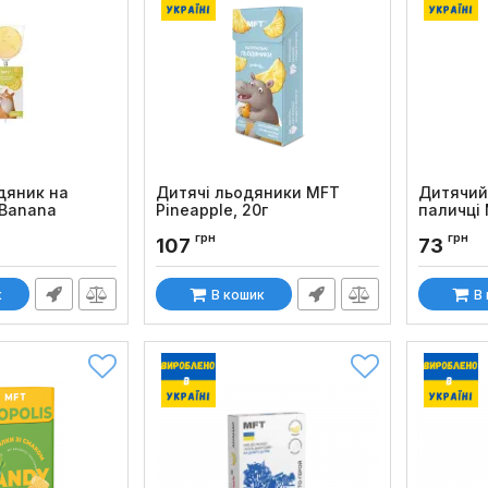
дяник на
Дитячі льодяники MFT
Дитячий
 Banana
Pineapple, 20г
паличці 
Код товару:
1270
Код товару
грн
грн
107
73
к
В кошик
В