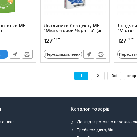
пастилки MFT
Льодяники без цукру MFT
Льодяни
шт
"Місто-герой Чернігів" (зі
"Місто-г
смаком ананаса), 25 шт
смаком п
грн
грн
127
127
Код товару:
1046
Код товару
к
Передзамовлення
Передза
1
2
Всі
впер
ин
Каталог товарів
а оплата
Догляд за ротовою порожнино
Трейнери для зубів