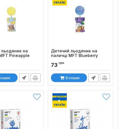
 льодяник на
Дитячий льодяник на
MFT Pineapple
паличці MFT Blueberry
:
1268
Код товару:
695
грн
73
 кошик
В кошик