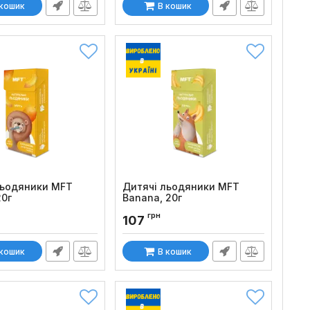
 кошик
В кошик
льодяники MFT
Дитячі льодяники MFT
20г
Banana, 20г
:
692
Код товару:
1271
грн
107
 кошик
В кошик