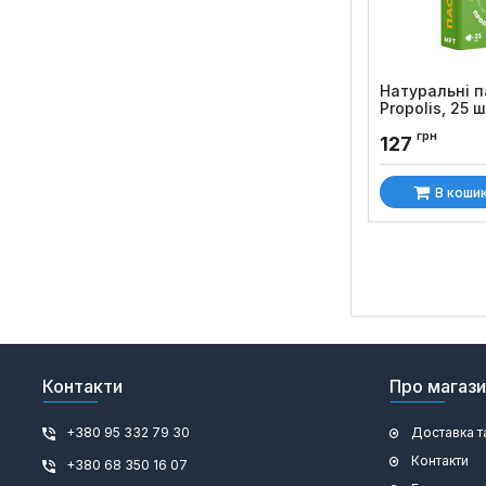
Натуральні 
Propolis, 25 
Код товару:
689
грн
127
В коши
Контакти
Про магаз
+380 95 332 79 30
Доставка т
Контакти
+380 68 350 16 07