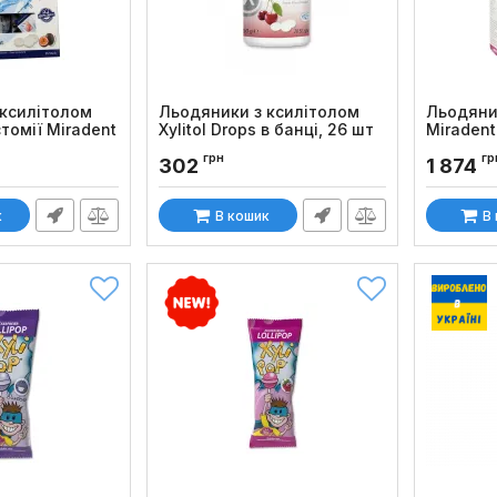
 ксилітолом
Льодяники з ксилітолом
Льодяни
томії Miradent
Xylitol Drops в банці, 26 шт
Miradent 
 шт
шт
Код товару:
1369
грн
гр
302
1 874
Код товару
к
В кошик
В