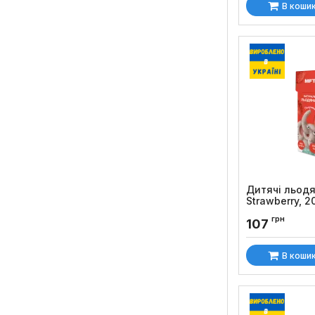
В коши
Дитячі льод
Strawberry, 2
Код товару:
694
грн
107
В коши