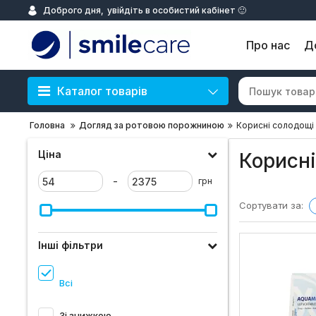
Доброго дня,
увійдіть в особистий кабінет 🙂
Про нас
Д
Каталог товарів
Головна
Догляд за ротовою порожниною
Корисні солодощі
Ціна
Корисні
-
грн
Сортувати за:
Інші фільтри
Всі
Зі знижкою