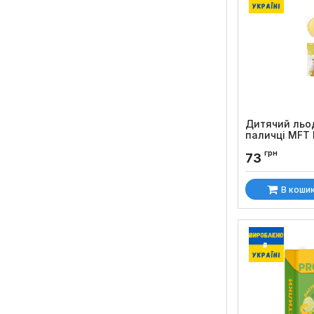
Дитячий льо
паличці MFT
Код товару:
1269
грн
73
В коши