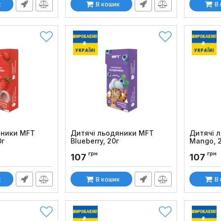
к
В кошик
В
яники MFT
Дитячі льодяники MFT
Дитячі 
0г
Blueberry, 20г
Mango, 
Код товару:
691
Код товару
грн
грн
107
107
к
В кошик
В