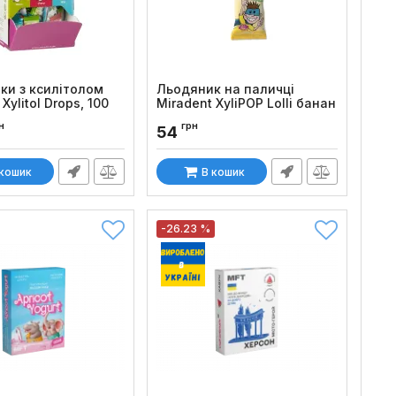
ки з ксилітолом
Льодяник на паличці
Xylitol Drops, 100
Miradent XyliPOP Lolli банан
Код товару:
1306
н
грн
54
:
1367
 кошик
В кошик
-26.23 %