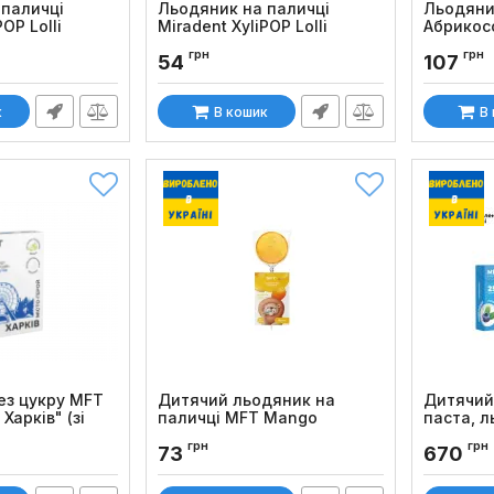
 паличці
Льодяник на паличці
Льодяни
OP Lolli
Miradent XyliPOP Lolli
Абрикосо
полуниця
Код товару
грн
грн
54
107
Код товару:
1302
к
В кошик
В
ез цукру MFT
Дитячий льодяник на
Дитячий 
Харків" (зі
паличці MFT Mango
паста, л
а), 20г
Код товару:
696
Код товару
грн
грн
73
670