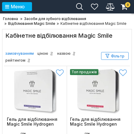
0
Меню
Головна
Засоби для зубного відбілювання
Відбілювання Magic Smile
Кабінетне відбілювання Magic Smile
Кабінетне відбілювання Magic Smile
замовчуванням
ціною
назвою
Фільтр
рейтингом
Топ продажів
Гель для відбілювання
Гель для відбілювання
Magic Smile Hydrogen
Magic Smile Hydrogen
Peroxide 25%
Peroxide 38%
грн
грн