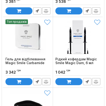
Код товару:
854
Код товару:
852
3 381
3 538
Топ продажів
Гель для відбілювання
Рідкий кофердам Magic
Magic Smile Carbamide
Smile Magic Dam, 6 мл
Peroxide 44%
Код товару:
858
грн
грн
Код товару:
856
3 342
1 042