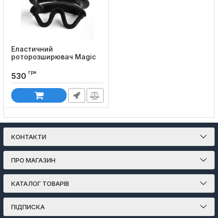
Еластичний
роторозширювач Magic
Smile (багаторазовий)
грн
Код товару:
857
530
КОНТАКТИ
ПРО МАГАЗИН
КАТАЛОГ ТОВАРІВ
ПІДПИСКА