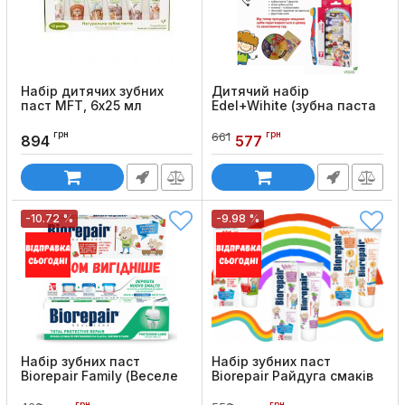
Набір дитячих зубних
Дитячий набір
паст MFT, 6х25 мл
Edel+Wihite (зубна паста
та щітка)
Код товару:
678
грн
грн
661
Код товару:
957
894
577
-10.72 %
-9.98 %
Набір зубних паст
Набір зубних паст
Biorepair Family (Веселе
Biorepair Райдуга смаків
мишеня, 50 мл +
Код товару:
794
Абсолютний захист та
грн
грн