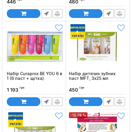
446
480
Код товару:
1531
Код товару:
1530
Набір Curaprox BE YOU 6 в
Набір дитячих зубних
1 (6 паст + щітка)
паст MFT, 3х25 мл
Код товару:
388
Код товару:
951
грн
грн
1 193
450
-12.78 %