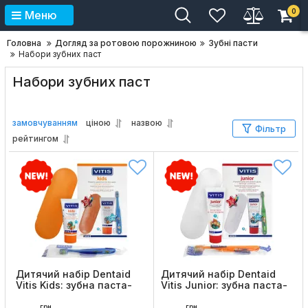
0
Меню
Головна
Догляд за ротовою порожниною
Зубні пасти
Набори зубних паст
Набори зубних паст
замовчуванням
ціною
назвою
Фільтр
рейтингом
Дитячий набір Dentaid
Дитячий набір Dentaid
Vitis Kids: зубна паста-
Vitis Junior: зубна паста-
гель 50 мл, щітка та
гель 75 мл, щітка та
пенал
пенал
грн
грн