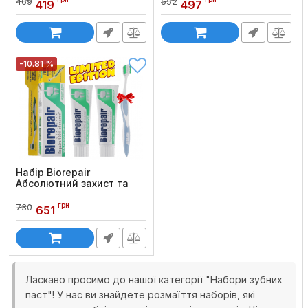
469
552
419
497
відновлення, 75 мл)
Код товару:
787
-10.81 %
Набір Biorepair
Абсолютний захист та
відновлення (2 пасти +
щітка)
грн
730
651
Код товару:
791
Ласкаво просимо до нашої категорії "Набори зубних
паст"! У нас ви знайдете розмаїття наборів, які