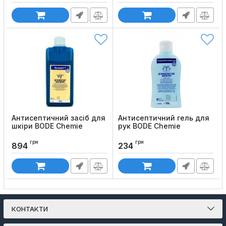
Антисептичний засіб для
Антисептичний гель для
шкіри BODE Chemie
рук BODE Chemie
CUTASEPT G
Sterillium Gel Pure
грн
грн
Код товару:
511
Код товару:
509
894
234
КОНТАКТИ