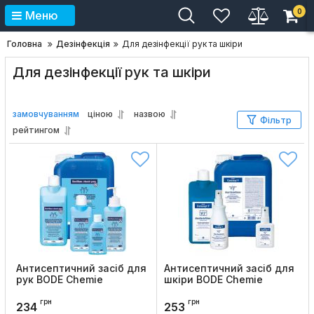
0
Меню
Головна
Дезінфекція
Для дезінфекції рук та шкіри
Для дезінфекції рук та шкіри
замовчуванням
ціною
назвою
Фільтр
рейтингом
Антисептичний засіб для
Антисептичний засіб для
рук BODE Chemie
шкіри BODE Chemie
Sterillium Classic Pure
CUTASEPT F
грн
грн
Код товару:
505
Код товару:
513
234
253