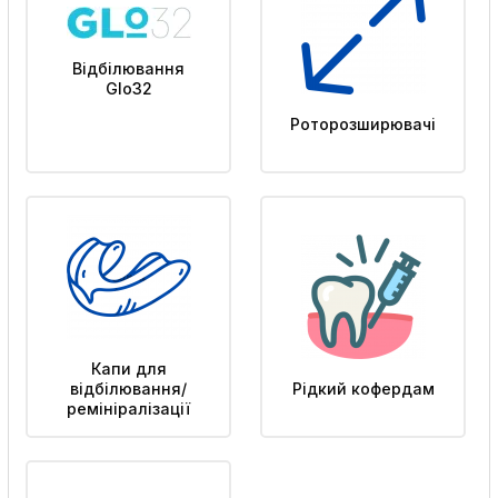
Відбілювання
Glo32
Роторозширювачі
Капи для
відбілювання/
Рідкий кофердам
ремініралізації