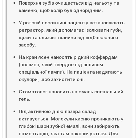
Поверхня зубів очищається від нальоту та
каменю, щоб колір був однорідним.
У ротовій порожнині пацієнту встановлюють
ретрактор, який допомагає ізолювати губи,
щоки та слизові тканини від відбілюючого
засобу.
На край ясен наносять рідкий коффердам
(полімер, який твердне під впливом
спеціальної лампи). На пацієнта надягають
окуляри, щоб захистити очі.
Стоматолог наносить на емаль спеціальний
гель.
Під активною дією лазера склад
активується. Молекули кисню проникають у
глибокі шари зубної емалі, вони забирають
пігментацію, яка там накопичується. Для