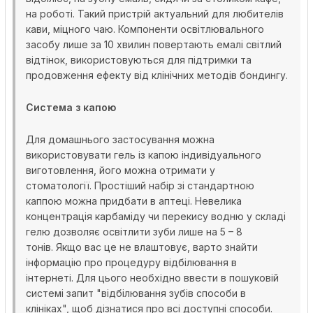
на роботі. Такий пристрій актуальний для любителів
кави, міцного чаю. Компоненти освітлювального
засобу лише за 10 хвилин повертають емалі світлий
відтінок, використовуються для підтримки та
продовження ефекту від клінічних методів бондингу.
Система з капою
Для домашнього застосування можна
використовувати гель із капою індивідуального
виготовлення, його можна отримати у
стоматології. Простіший набір зі стандартною
каппою можна придбати в аптеці. Невелика
концентрація карбаміду чи перекису водню у складі
гелю дозволяє освітлити зуби лише на 5 – 8
тонів. Якщо вас це не влаштовує, варто знайти
інформацію про процедуру відбілювання в
інтернеті. Для цього необхідно ввести в пошуковій
системі запит "відбілювання зубів способи в
клініках", щоб дізнатися про всі доступні способи.