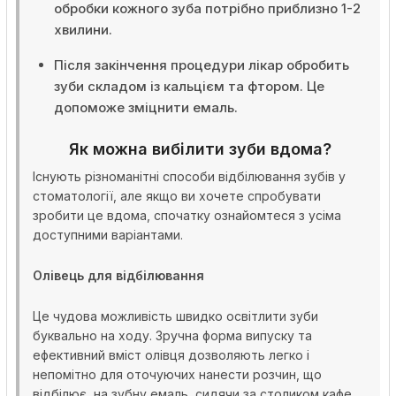
обробки кожного зуба потрібно приблизно 1-2
хвилини.
Після закінчення процедури лікар обробить
зуби складом із кальцієм та фтором. Це
допоможе зміцнити емаль.
Як можна вибілити зуби вдома?
Існують різноманітні способи відбілювання зубів у
стоматології, але якщо ви хочете спробувати
зробити це вдома, спочатку ознайомтеся з усіма
доступними варіантами.
Олівець для відбілювання
Це чудова можливість швидко освітлити зуби
буквально на ходу. Зручна форма випуску та
ефективний вміст олівця дозволяють легко і
непомітно для оточуючих нанести розчин, що
відбілює, на зубну емаль, сидячи за столиком кафе,