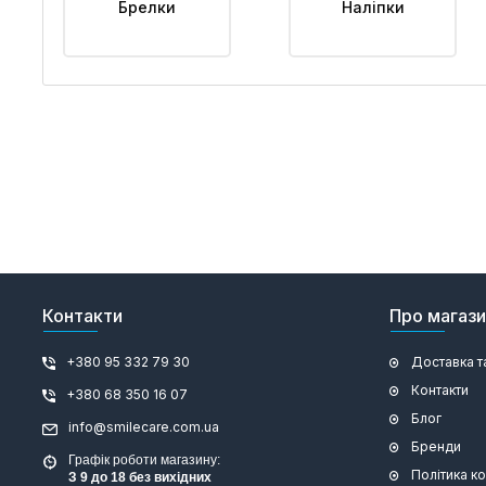
Брелки
Наліпки
Контакти
Про магаз
+380 95 332 79 30
Доставка т
Контакти
+380 68 350 16 07
Блог
info@smilecare.com.ua
Бренди
Графік роботи магазину:
Політика к
З 9 до 18 без вихідних