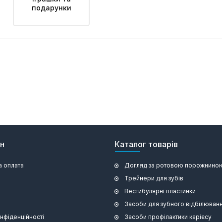
подарунки
ин
Каталог товарів
а оплата
Догляд за ротовою порожнино
Трейнери для зубів
Вестибулярні пластинки
Засоби для зубного відбілюван
онфіденційності
Засоби профілактики карієсу