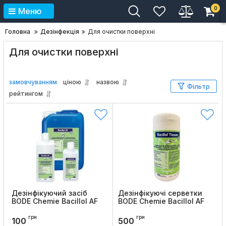
0
Меню
Головна
Дезінфекція
Для очистки поверхні
Для очистки поверхні
замовчуванням
ціною
назвою
Фільтр
рейтингом
Дезінфікуючий засіб
Дезінфікуючі серветки
BODE Chemie Bacillol AF
BODE Chemie Bacillol AF
Tissues (100 шт)
Код товару:
500
грн
грн
Код товару:
504
100
500