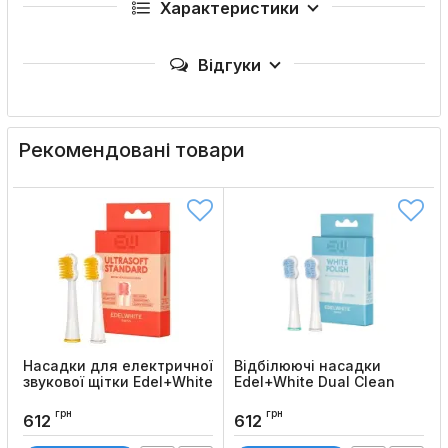
Характеристики
Відгуки
Рекомендовані товари
Насадки для електричної
Відбілюючі насадки
звукової щітки Edel+White
Edel+White Dual Clean
Sonic Generation 8
для електричної звукової
WINNER
щітки Edel+White Sonic
грн
грн
612
612
Generation 8 WINNER
Код товару:
114