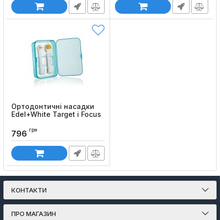
Код товару:
139
Ортодонтичні насадки
Edel+White Target і Focus
для електричної звукової
щітки Edel+White Sonic
грн
796
Generation 8 WINNER
Код товару:
138
КОНТАКТИ
ПРО МАГАЗИН