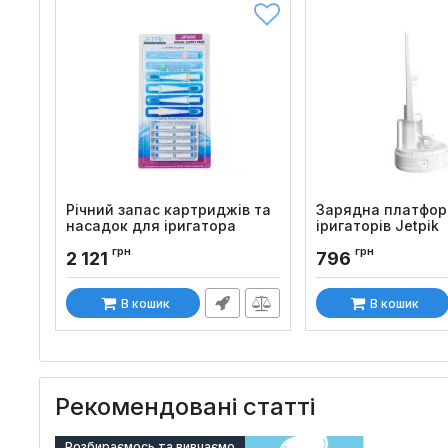
Річний запас картриджів та
Зарядна платфор
насадок для іригатора
іригаторів Jetpik
Jetpik JP200/210/250 Solo
JP50/200/250 Sol
грн
грн
2 121
796
Код товару:
563
Код товару:
828
В кошик
В кошик
Рекомендовані статті
Розбираємось та вивчаємо