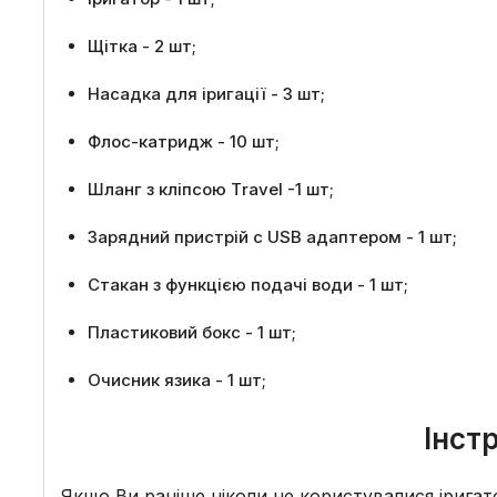
Щітка - 2 шт;
Насадка для іригації - 3 шт;
Флос-катридж - 10 шт;
Шланг з кліпсою Тravel -1 шт;
Зарядний пристрій с USB адаптером - 1 шт;
Стакан з функцією подачі води - 1 шт;
Пластиковий бокс - 1 шт;
Очисник язика - 1 шт;
Інст
Якщо Ви раніше ніколи не користувалися ірига