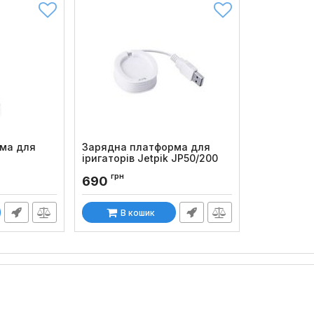
ма для
Зарядна платформа для
іригаторів Jetpik JP50/200
o
Код товару:
571
грн
690
В кошик