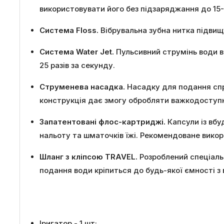
використовувати його без підзаряджання до 15-2
Система Floss.
Вібрувальна зубна нитка підви
Система Water Jet.
Пульсивний струмінь води в
25 разів за секунду.
Струменева насадка.
Насадку для подання спр
конструкція дає змогу обробляти важкодоступн
Запатентовані флос-картриджі.
Капсули із вб
нальоту та шматочків їжі. Рекомендоване викор
Шланг з кліпсою TRAVEL.
Розроблений спеціаль
подання води кріпиться до будь-якої ємності з
Іригатор - 1 шт;