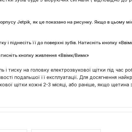
рпусу Jetpik, як це показано на рисунку. Якщо в цьому мі
тку і піднесіть її до поверхні зубів. Натисніть кнопку «Вв
атисніть кнопку живлення «Ввімк/Вимк»
ь і тиску на головку електрозвукової щітки під час р
вості подальшої її експлуатації. Для досягнення найк
вої щітки кожні 2-3 місяці, або раніше, якщо щетина 