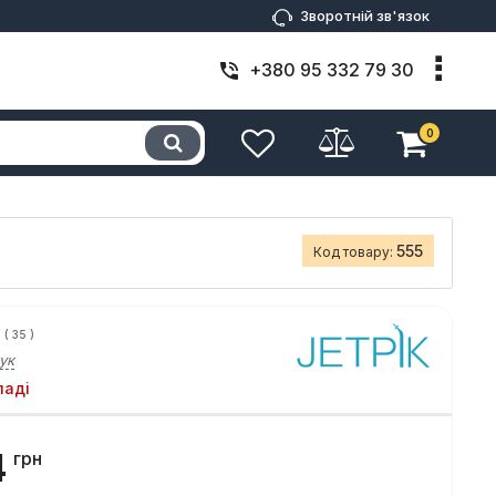
Зворотній зв'язок
+380 95 332 79 30
0
555
Код товару:
(
35
)
ук
ладі
4
грн