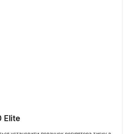
 Elite
ться установити повзунок регулятора тиску в