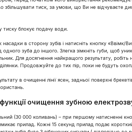
о збільшувати тиск, за умови, що Ви не відчуваєте ди
 тиску блокує подачу води.
 насадки в сторону зубів і натисніть кнопку «Ввімк/Ви
 одного зуба до іншого. Злегка зімкніть губи, щоб ун
альник. Для досягнення найкращого результату, робіть
ілянки. Продовжуйте до тих пір, поки не будуть охопле
ьтату в очищенні лінії ясен, задньої поверхні брекеті
користань.
функції очищення зубною електроз
ьний (30 000 коливань) – при першому натисненні кно
имикає прилад. Кожні 15 секунд прилад подає короткий
чистки зубів буде 3 вібруючих сигнали ( відповідно до