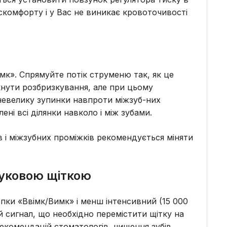
скомфорту і у Вас не виникає кровоточивості
мк». Спрямуйте потік струменю так, як це
икнути розбризкування, але при цьому
 невелику зупинки навпроти міжзуб-них
ні всі ділянки навколо і між зубами.
в і міжзубних проміжків рекомендується міняти
вуковою щіткою
пки «Ввімк/Вимк» і менш інтенсивний (15 000
 сигнал, що необхідно перемістити щітку на
 рекомендацій стоматологів, чищення зубів