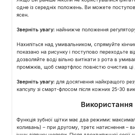
одне із середніх положень. Ви можете поступов
ясен.
Зверніть увагу:
найнижче положення регулятору
Нахиліться над умивальником, спрямуйте кінчик
показано на рисунку і поступово переходьте від
дозволяйте воді вільно витікати з рота в умив
проміжків, щоб смартфлос повністю очистив ці д
Зверніть увагу:
для досягнення найкращого резул
капсулу зі смарт-флосом після кожних 25-30 ви
Використання 
Функція зубної щітки має два режими: максимал
коливань) – при другому, третє натиснення – в
іншу ділянку щелепи. Після двохвилинної сесії 