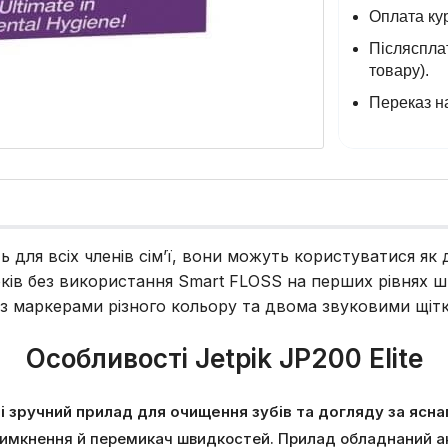
Оплата кур
Післясплат
товару).
Переказ на
ь для всіх членів сім’ї, вони можуть користуватися як д
ів без використання Smart FLOSS на перших рівнях шви
 з маркерами різного кольору та двома звуковими щіт
Особливості Jetpik JP200 Elite
і зручний прилад для очищення зубів та догляду за ясн
я/вимкнення й перемикач швидкостей. Прилад обладнаний