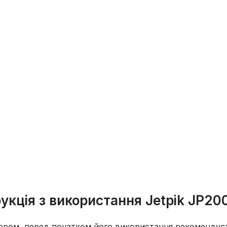
рукція з використання
Jetpik JP200
тором, перед початком його використання рекомендує