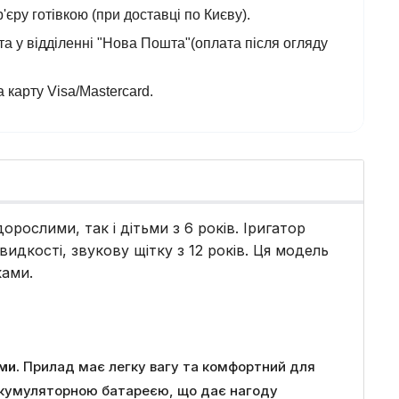
'єру готівкою (при доставці по Києву).
а у відділенні "Нова Пошта"(оплата після огляду
 карту Visa/Mastercard.
орослими, так і дітьми з 6 років. Іригатор
дкості, звукову щітку з 12 років. Ця модель
ками.
ами.
Прилад має легку вагу та комфортний для
 акумуляторною батареєю, що дає нагоду