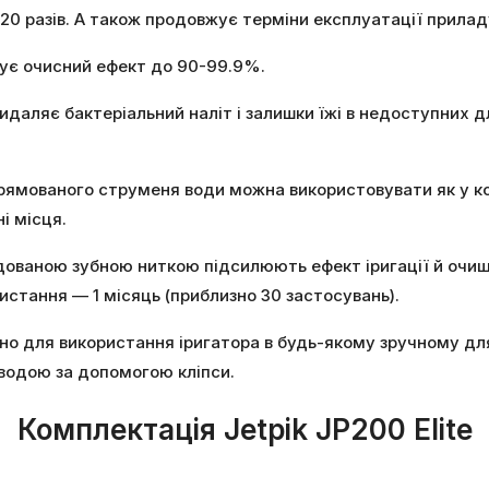
0 разів. А також продовжує терміни експлуатації приладу,
щує очисний ефект до 90-99.9%.
идаляє бактеріальний наліт і залишки їжі в недоступних д
ямованого струменя води можна використовувати як у комп
і місця.
удованою зубною ниткою підсилюють ефект іригації й очи
истання — 1 місяць (приблизно 30 застосувань).
но для використання іригатора в будь-якому зручному для
 водою за допомогою кліпси.
Комплектація
Jetpik JP200 Elite