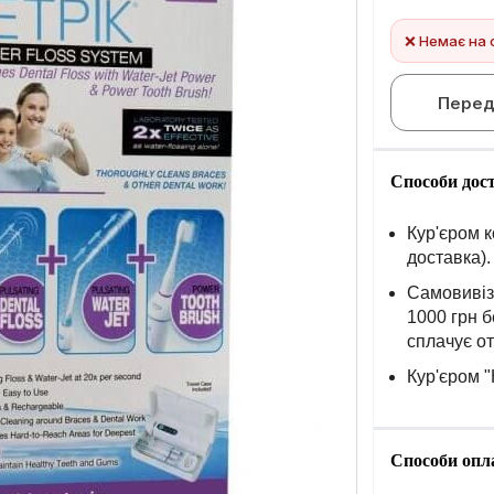
❌ Немає на 
Перед
Способи дос
Кур'єром к
доставка).
Самовивіз 
1000 грн б
сплачує о
Кур'єром "
Способи опл