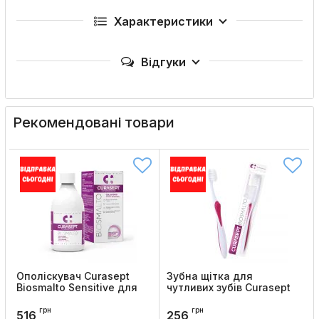
Характеристики
Відгуки
Рекомендовані товари
Ополіскувач Curasept
Зубна щітка для
Biosmalto Sensitive для
чутливих зубів Curasept
чутливих зубів, 300 мл
Biosmalto Sensitive
грн
грн
Код товару:
1090
Код товару:
1020
516
256