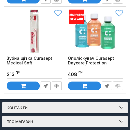
Зубна щітка Curasept
Ополіскувач Curasept
Medical Soft
Daycare Protection
Booster (500 мл)
Код товару:
1015
грн
грн
Код товару:
1003
213
408
КОНТАКТИ
ПРО МАГАЗИН