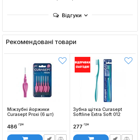
Відгуки
Рекомендовані товари
Міжзубні йоржики
Зубна щітка Curasept
Curasept Proxi (6 шт)
Softline Extra Soft 012
Код товару:
970
Код товару:
971
грн
грн
486
277