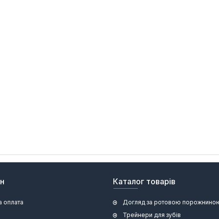
ин
Каталог товарів
а оплата
Догляд за ротовою порожнино
Трейнери для зубів