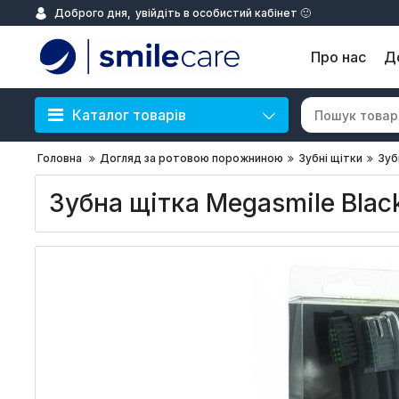
Доброго дня,
увійдіть в особистий кабінет 🙂
Про нас
Д
Каталог товарів
Головна
Догляд за ротовою порожниною
Зубні щітки
Зуб
Зубна щітка Megasmile Blac