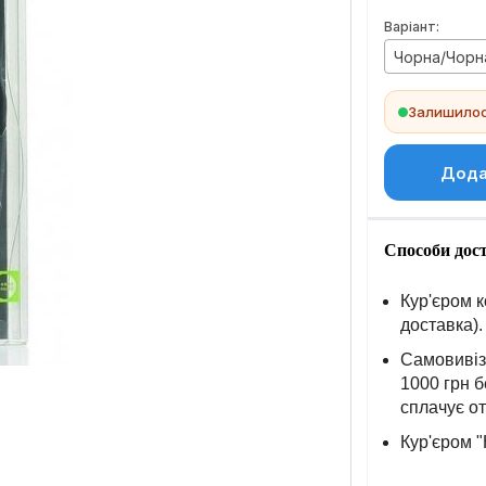
Варіант:
Чорна/Чорн
Залишилось
Дода
Способи дос
Кур'єром к
доставка).
Самовивіз 
1000 грн б
сплачує о
Кур'єром "