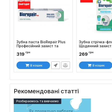
Зубна паста BioRepair Plus
Зубна стрічка-фло
Професійний захист та
Щоденний захист
відновлення (75 мл)
гідроксиапатитом
грн
грн
319
269
Код товару:
01
Код товару:
15
В кошик
В кошик
Рекомендовані статті
Розбираємось та вивчаємо