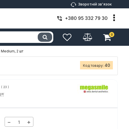
Зворотній зв'язок
+380 95 332 79 30
0
 Medium, 2 шт
40
Код товару:
(
23
)
ук
н
−
+