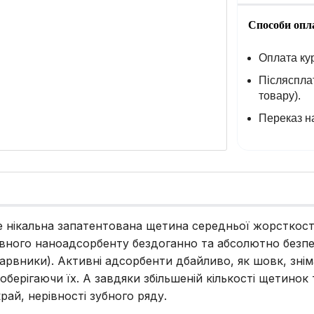
Способи опл
Оплата кур
Післясплат
товару).
Переказ на
це нікальна запатентована щетина середньої жорсткості
ивного наноадсорбенту бездоганно та абсолютно безпе
 барвники). Активні адсорбенти дбайливо, як шовк, знім
берігаючи їх. А завдяки збільшеній кількості щетинок 
рай, нерівності зубного ряду.