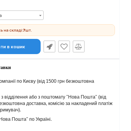
а
 на складі:
7
шт.
ти в кошик
тавки
омпанії по Києву (від 1500 грн безкоштовна
з відділення або з поштомату "Нова Пошта" (від
езкоштовна доставка, комісію за накладений платіж
тримувач).
Нова Пошта" по Україні.