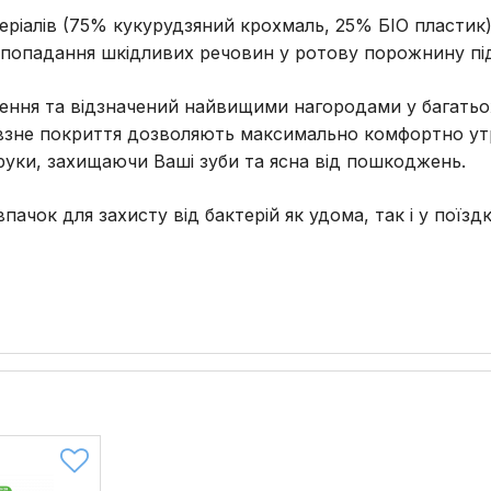
атеріалів (75% кукурудзяний крохмаль, 25% БІО пласти
ть попадання шкідливих речовин у ротову порожнину пі
ння та відзначений найвищими нагородами у багатьох 
зне покриття дозволяють максимально комфортно утрим
руки, захищаючи Ваші зуби та ясна від пошкоджень.
ачок для захисту від бактерій як удома, так і у поїздк