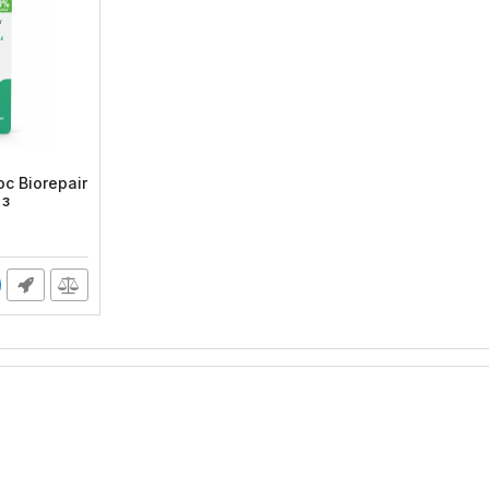
с Biorepair
 з
, 50 м