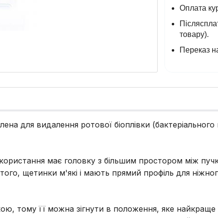
Оплата кур
Післясплат
товару).
Переказ на
роблена для видалення ротової біоплівки (бактеріально
 використання має головку з більшим простором між пу
того, щетинки м'які і мають прямий профіль для ніжно
учкою, тому її можна зігнути в положення, яке найкращ