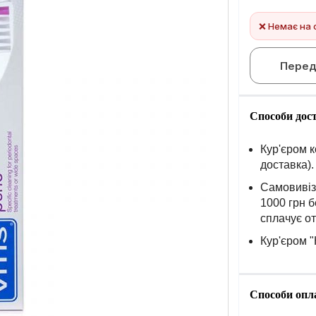
❌ Немає на 
Перед
Способи дос
Кур'єром к
доставка).
Самовивіз 
1000 грн б
сплачує о
Кур'єром "
Способи опл