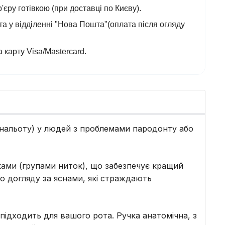
'єру готівкою (при доставці по Києву).
а у відділенні "Нова Пошта"(оплата після огляду
 карту Visa/Mastercard.
го нальоту) у людей з проблемами пародонту або
чками (групами ниток), що забезпечує кращий
го догляду за яснами, які страждають
е підходить для вашого рота. Ручка анатомічна, з