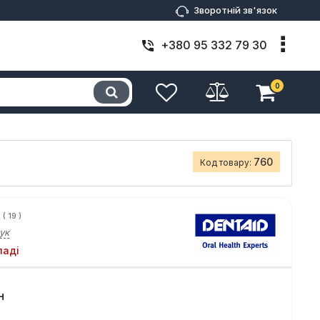
Зворотній зв'язок
+380 95 332 79 30
0
760
Код товару:
(
19
)
ук
ладі
н