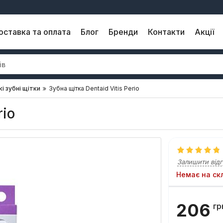
оставка та оплата
Блог
Бренди
Контакти
Акції
кі зубні щітки
Зубна щітка Dentaid Vitis Perio
rio
Залишити відг
Немає на ск
206
гр