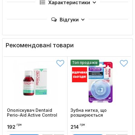
Характеристики
Відгуки
Рекомендовані товари
Топ продажів
Ополіскувач Dentaid
Зубна нитка, що
Perio-Aid Active Control
розширюється
Edel+White Superfloss, 25
Код товару:
653
м
грн
грн
192
214
Код товару:
116