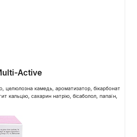
ulti-Active
ію, целюлозна камедь, ароматизатор, бікарбонат
ит кальцію, сахарин натрію, бісаболол, папаїн,