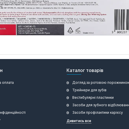
ин
Каталог товарів
а оплата
Догляд за ротовою порожнино
Трейнери для зубів
Вестибулярні пластинки
Засоби для зубного відбілюван
онфіденційності
Засоби профілактики карієсу
у
Дивитись все