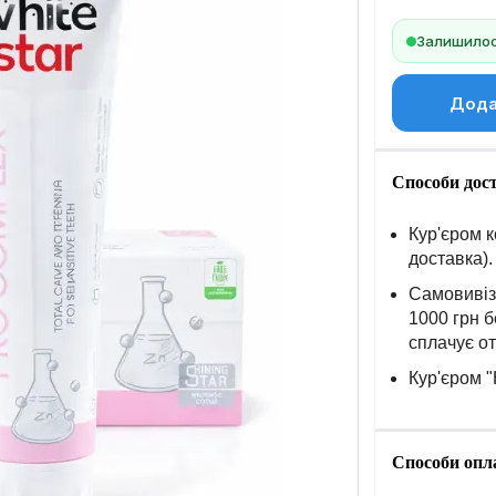
Залишилось
Дода
Способи дос
Кур'єром к
доставка).
Самовивіз 
1000 грн б
сплачує о
Кур'єром "
Способи опл