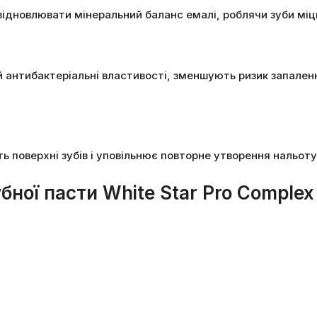
ідновлювати мінеральний баланс емалі, роблячи зуби міцн
й антибактеріальні властивості, зменшують ризик запален
ть поверхні зубів і уповільнює повторне утворення нальоту
бної пасти White Star Pro Complex 