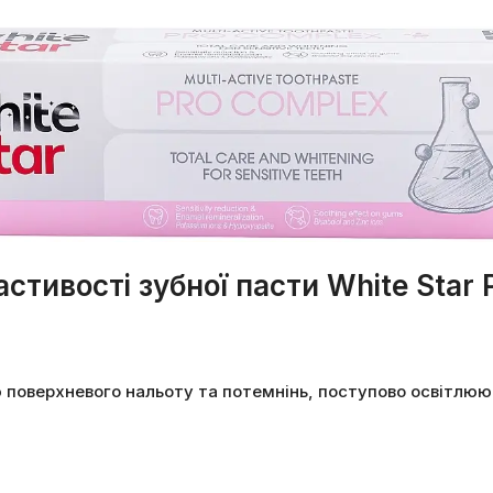
астивості зубної пасти White Star 
поверхневого нальоту та потемнінь, поступово освітлююч