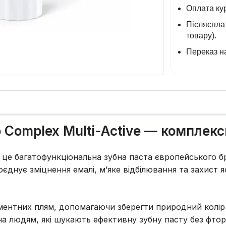
Оплата кур
Післясплат
товару).
Переказ на
o Complex Multi-Active — комплекс
 — це багатофункціональна зубна паста європейського 
днує зміцнення емалі, м’яке відбілювання та захист я
гментних плям, допомагаючи зберегти природний колір 
а людям, які шукають ефективну зубну пасту без фтор