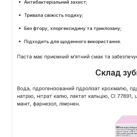
Антибактеріальний захист;
Тривала свіжість подиху;
Без фтору, хлоргексидину та триклозану;
Підходить для щоденного використання.
Паста має приємний м’ятний смак та забезпечу
Склад зубн
Вода, гідрогенізований гідролізат крохмалю, г
натрію, нітрат калію, лактат кальцію, CI 77891
маніт, фарнезол, лімонен.