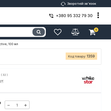
Зворотній зв'язок
+380 95 332 79 30
0
tive, 100 мл
1359
Код товару:
(
32
)
ук
н
−
+