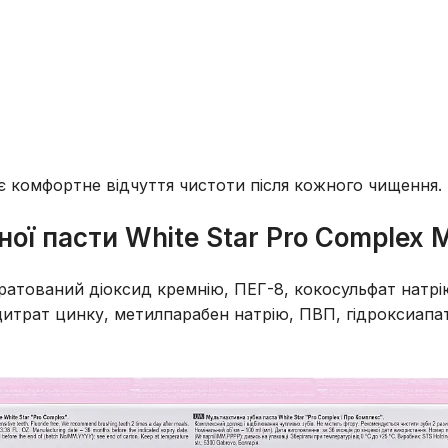
є комфортне відчуття чистоти після кожного чищення.
ої пасти White Star Pro Complex M
ідратований діоксид кремнію, ПЕГ-8, кокосульфат натр
, цитрат цинку, метилпарабен натрію, ПВП, гідроксиапат