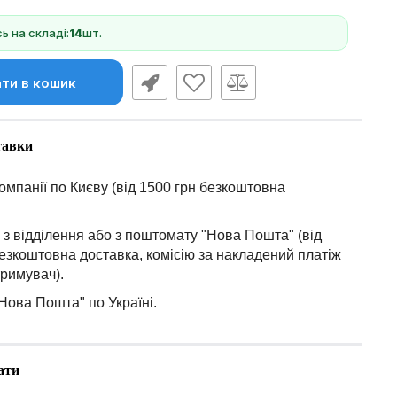
 на складі:
14
шт.
ти в кошик
тавки
омпанії по Києву (від 1500 грн безкоштовна
з відділення або з поштомату "Нова Пошта" (від
езкоштовна доставка, комісію за накладений платіж
тримувач).
Нова Пошта" по Україні.
ати