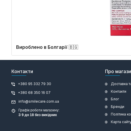
Вироблено в Болгарії
🇧🇬
Контакти
Про магаз
+380 95 332 79 30
Доставка т
Контакти
+380 68 350 16 07
Блог
info@smilecare.com.ua
Бренди
Графік роботи магазину:
Політика к
З 9 до 18 без вихідних
Карта сайт