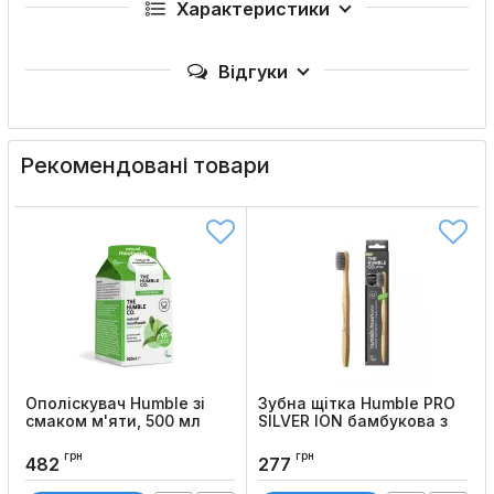
Характеристики
Відгуки
Рекомендовані товари
Ополіскувач Humble зі
Зубна щітка Humble PRO
смаком м'яти, 500 мл
SILVER ION бамбукова з
антибактеріальною
Код товару:
874
щетиною
грн
грн
482
277
Код товару:
882