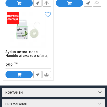
Зубна нитка-флос
Humble зі смаком м’яти,
50 м
грн
Код товару:
876
252
КОНТАКТИ
ПРО МАГАЗИН