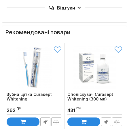
Відгуки
Рекомендовані товари
Зубна щітка Curasept
Ополіскувач Curasept
Whitening
Whitening (300 мл)
Код товару:
989
Код товару:
1013
грн
грн
262
431