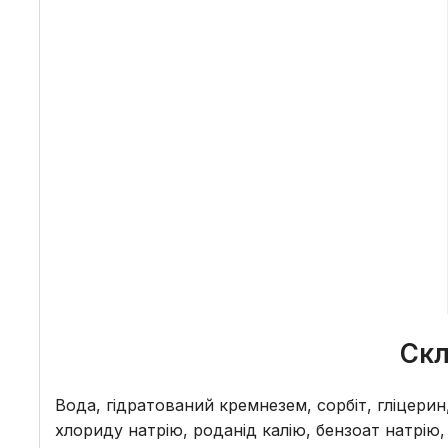
Скл
Вода, гідратований кремнезем, сорбіт, гліцери
хлориду натрію, роданід калію, бензоат натрію,