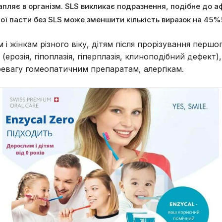
апляє в організм. SLS викликає подразнення, подібне до 
ної пасти без SLS може зменшити кількість виразок на 45%
і жінкам різного віку, дітям після прорізування першо
 (ерозія, гіпоплазія, гіперплазія, клиноподібний дефект
ревагу гомеопатичним препаратам, алергікам.