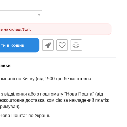
 на складі:
3
шт.
ти в кошик
тавки
омпанії по Києву (від 1500 грн безкоштовна
з відділення або з поштомату "Нова Пошта" (від
езкоштовна доставка, комісію за накладений платіж
тримувач).
Нова Пошта" по Україні.