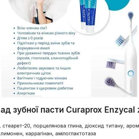
ад зубної пасти Curaprox Enzycal 
н, стеарет-20, порцелянова глина, діоксид титану, ар
 лимонен, каррагінан, амілоглактотаза