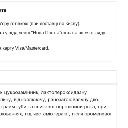
ати
'єру готівкою (при доставці по Києву).
а у відділенні "Нова Пошта"(оплата після огляду
 карту Visa/Mastercard.
ить цукрозамінник, лактопероксидазну
льну, відновлюючу, ранозагоювальну дію.
х травм губи та слизової порожнини рота, при
юваннях, під час хіміотерапії, після променевої