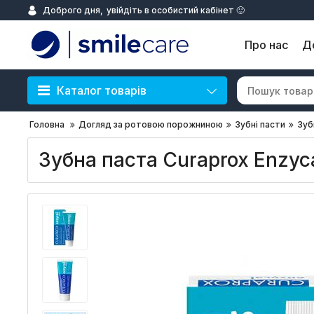
Доброго дня,
увійдіть в особистий кабінет 🙂
Про нас
Д
Каталог товарів
Головна
Догляд за ротовою порожниною
Зубні пасти
Зуб
Зубна паста Curaprox Enzyca