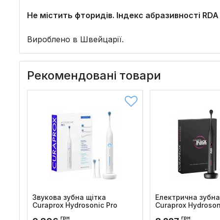
Не містить фторидів. Індекс абразивності RDA
Вироблено в Швейцарії.
Рекомендовані товари
Звукова зубна щітка
Електрична зубна
Curaprox Hydrosonic Pro
Curaprox Hydrosoni
White
Код товару:
325
грн
грн