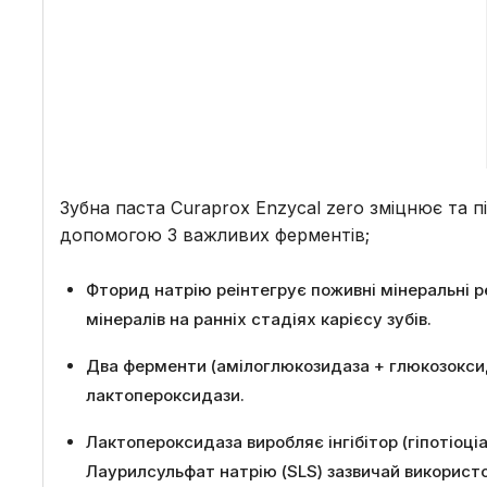
Зубна паста Curaprox Enzycal zero зміцнює та 
допомогою 3 важливих ферментів;
Фторид натрію реінтегрує поживні мінеральні р
мінералів на ранніх стадіях карієсу зубів.
Два ферменти (амілоглюкозидаза + глюкозоксида
лактопероксидази.
Лактопероксидаза виробляє інгібітор (гіпотіоціа
Лаурилсульфат натрію (SLS) зазвичай використ