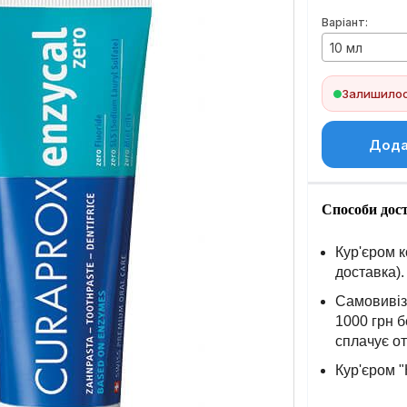
Варіант:
10 мл
Залишилось
Дода
Способи дос
Кур'єром к
доставка).
Самовивіз 
1000 грн б
сплачує о
Кур'єром "