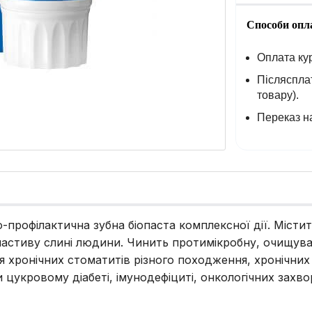
Способи опл
Оплата кур
Післясплат
товару).
Переказ на
но-профілактична зубна біопаста комплексної дії. Міст
астиву слині людини. Чинить протимікробну, очищува
ня хронічних стоматитів різного походження, хронічни
 цукровому діабеті, імунодефіциті, онкологічних захвор