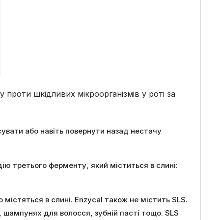
 проти шкідливих мікроорганізмів у роті за
сувати або навіть повернути назад нестачу
ію третього ферменту, який міститься в слині:
 містяться в слині. Enzycal також не містить SLS.
 шампунях для волосся, зубній пасті тощо. SLS