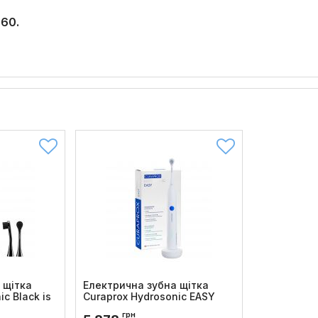
 60.
 щітка
Електрична зубна щітка
c Black is
Curaprox Hydrosonic EASY
Код товару:
327
грн