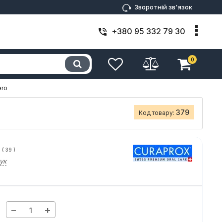
Зворотній зв'язок
+380 95 332 79 30
0
ero
379
Код товару:
(
39
)
ук
−
+