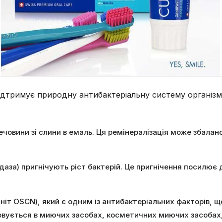
підтримує природну антибактеріальну систему організму
ечовини зі слини в емаль. Ця ремінералізація може збалан
за) пригнічують ріст бактерій. Це пригнічення посилює д
ніт OSCN), який є одним із антибактеріальних факторів, що
овується в миючих засобах, косметичних миючих засобах,