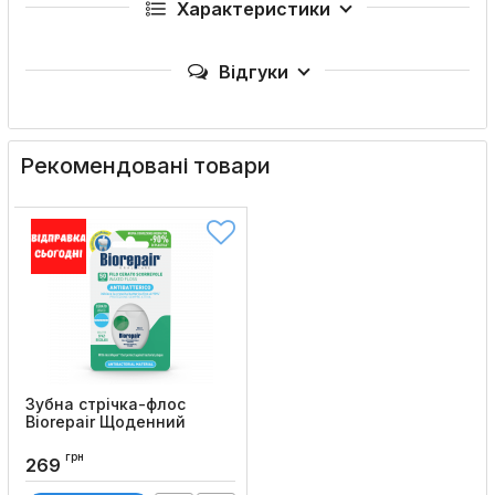
Характеристики
Відгуки
Рекомендовані товари
Зубна стрічка-флос
Biorepair Щоденний
захист з
гідроксиапатитом, 50 м
грн
269
Код товару:
15