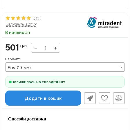
(
23
)
Залишити відгук
В наявності
501
грн
−
+
Варіант:
Fine (1.8 мм)
Залишилось на складі:
10
шт.
Додати в кошик
Способи доставки