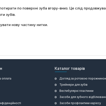
 потирати по поверхні зуба вгору-вниз. Це слід продовжув
ти зубів.
вувати нову частину нитки.
ин
Каталог товарів
а оплата
Догляд за ротовою порожнино
Трейнери для зубів
Вестибулярні пластинки
Засоби для зубного відбілюван
онфіденційності
Засоби профілактики карієсу