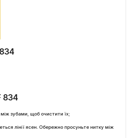
 834
F 834
и між зубами, щоб очистити їх;
еться лінії ясен. Обережно просуньте нитку між