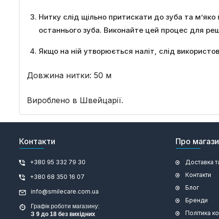
Нитку слід щільно притискати до зуба та м’яко
останнього зуба. Виконайте цей процес для реш
Якщо на ній утворюється наліт, слід використо
Довжина нитки: 50 м
Вироблено в Швейцарії.
Контакти
Про магаз
+380 95 332 79 30
Доставка т
Контакти
+380 68 350 16 07
Блог
info@smilecare.com.ua
Бренди
Графік роботи магазину:
Політика к
З 9 до 18 без вихідних