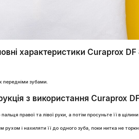
овні характеристики Curaprox DF
ж передніми зубами.
рукція з використання Curaprox D
 пальця правої та лівої руки, а потім просуньте її в щілин
рухом і нахиляти її до одного зуба, поки нитка не торкн