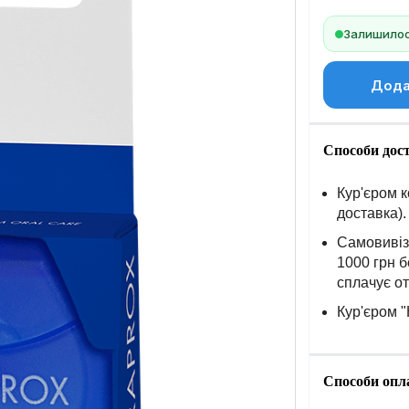
Залишилось
Дода
Способи дос
Кур'єром к
доставка).
Самовивіз 
1000 грн б
сплачує о
Кур'єром "
Способи опл