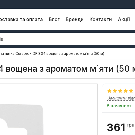
оставка та оплата
Блог
Бренди
Контакти
Акції
на нитка Curaprox DF 834 вощена з ароматом м`яти (50 м)
4 вощена з ароматом м`яти (50 
Залишити відг
В наявності
361
грн