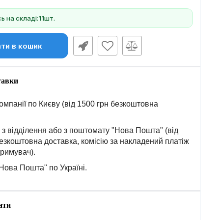
 на складі:
11
шт.
ти в кошик
тавки
омпанії по Києву (від 1500 грн безкоштовна
з відділення або з поштомату "Нова Пошта" (від
езкоштовна доставка, комісію за накладений платіж
тримувач).
Нова Пошта" по Україні.
ати