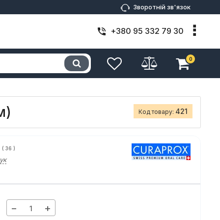
Зворотній зв'язок
+380 95 332 79 30
0
м)
421
Код товару:
(
36
)
ук
−
+