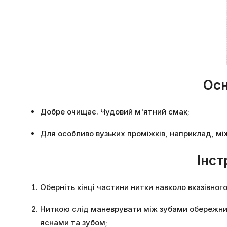
Осн
Добре очищає. Чудовий м'ятний смак;
Для особливо вузьких проміжків, наприклад, мі
Інст
Оберніть кінці частини нитки навколо вказівного
Ниткою слід маневрувати між зубами обережним 
яснами та зубом;