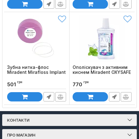
Зубна нитка-флос
Ополіскувач з активним
Miradent Mirafloss Implant
киснем Miradent OXYSAFE
CHX
Active+F, 500мл
грн
грн
Код товару:
1293
Код товару:
1477
501
770
КОНТАКТИ
ПРО МАГАЗИН