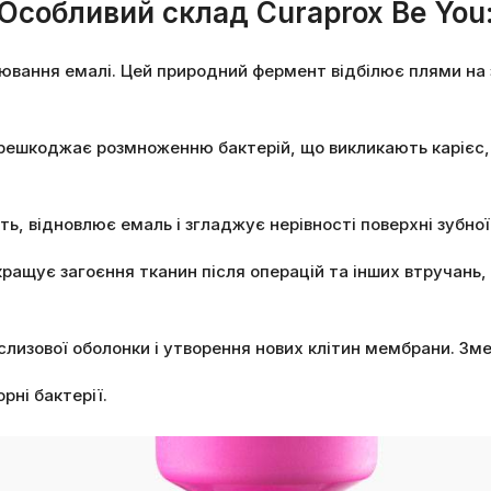
Особливий склад Curaprox Be You
лювання емалі. Цей природний фермент відбілює плями на з
ерешкоджає розмноженню бактерій, що викликають карієс,
ть, відновлює емаль і згладжує нерівності поверхні зубної
 покращує загоєння тканин після операцій та інших втручан
слизової оболонки і утворення нових клітин мембрани. Зм
рні бактерії.