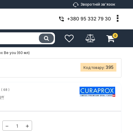
Зворотній зв'язок
+380 95 332 79 30
0
x Be you (60 мл)
395
Код товару:
(
68
)
ук
−
+