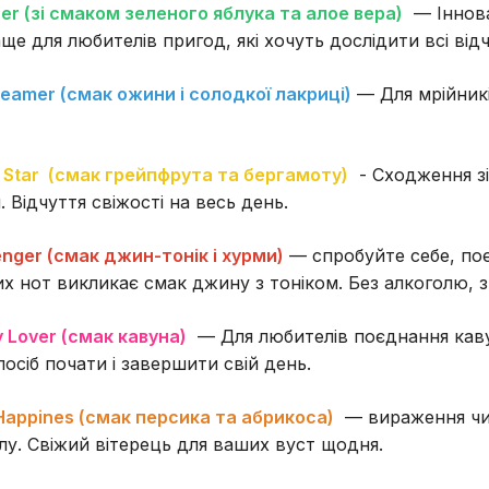
er (зі смаком зеленого яблука та алое вера)
— Іннова
е для любителів пригод, які хочуть дослідити всі відч
eamer (смак ожини і солодкої лакриці)
— Для мрійникі
 Star
(смак грейпфрута та бергамоту)
- Сходження зі
 Відчуття свіжості на весь день.
enger (смак джин-тонік і хурми)
— спробуйте себе, по
х нот викликає смак джину з тоніком. Без алкоголю, 
 Lover (смак кавуна)
— Для любителів поєднання кав
посіб почати і завершити свій день.
Happines (смак персика та абрикоса)
— вираження чис
лу. Свіжий вітерець для ваших вуст щодня.