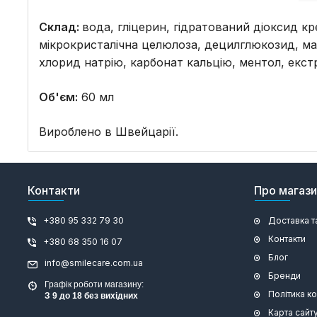
Склад:
вода, гліцерин, гідратований діоксид кр
мікрокристалічна целюлоза, децилглюкозид, ма
хлорид натрію, карбонат кальцію, ментол, екстр
Об'єм:
60 мл
Вироблено в Швейцарії.
Контакти
Про магаз
+380 95 332 79 30
Доставка т
Контакти
+380 68 350 16 07
Блог
info@smilecare.com.ua
Бренди
Графік роботи магазину:
Політика к
З 9 до 18 без вихідних
Карта сайт