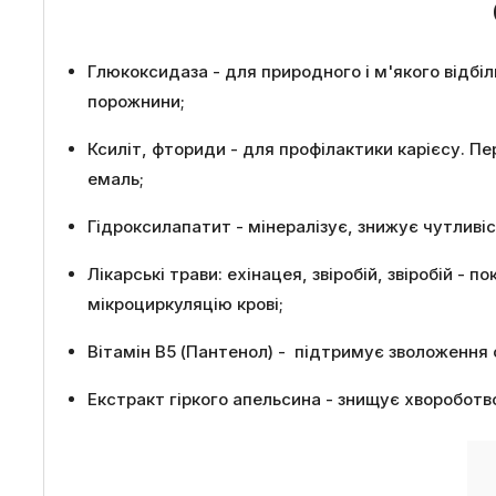
Глюкоксидаза - для природного і м'якого відбі
порожнини;
Ксиліт, фториди - для профілактики карієсу. П
емаль;
Гідроксилапатит - мінералізує, знижує чутливіс
Лікарські трави: ехінацея, звіробій, звіробій -
мікроциркуляцію крові;
Вітамін B5 (Пантенол) - підтримує зволоження 
Екстракт гіркого апельсина - знищує хвороботво