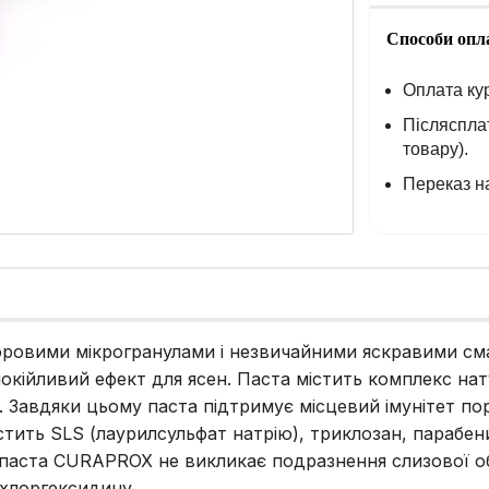
Способи опл
Оплата кур
Післясплат
товару).
Переказ на
оровими мікрогранулами і незвичайними яскравими сма
окійливий ефект для ясен. Паста містить комплекс на
. Завдяки цьому паста підтримує місцевий імунітет п
стить SLS (лаурилсульфат натрію), триклозан, парабен
а паста CURAPROX не викликає подразнення слизової о
хлоргексидину.