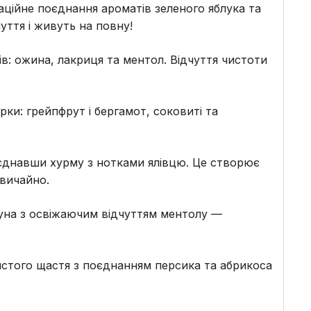
ційне поєднання ароматів зеленого яблука та
уття і живуть на повну!
в: ожина, лакриця та ментол. Відчуття чистоти
рки: грейпфрут і бергамот, соковиті та
єднавши хурму з нотками ялівцю. Це створює
звичайно.
уна з освіжаючим відчуттям ментолу —
того щастя з поєднанням персика та абрикоса