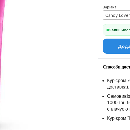
Варіант:
Candy Lover
Залишилось
Дода
Способи дос
Кур'єром к
доставка).
Самовивіз 
1000 грн б
сплачує о
Кур'єром "