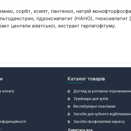
емнію, сорбіт, ксиліт, пантенол, натрій монофторфосф
льтодекстрин, гідроксиапатит (НАНО), гноксиапатит (
акт центели азіатської, екстракт гарпагофітуму.
ин
Каталог товарів
а оплата
Догляд за ротовою порожнино
Трейнери для зубів
Вестибулярні пластинки
Засоби для зубного відбілюван
онфіденційності
Засоби профілактики карієсу
у
Дивитись все