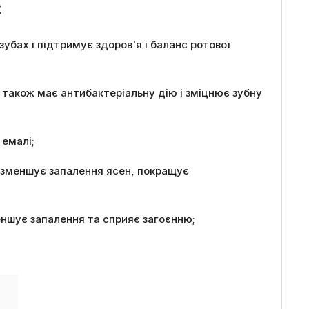
:
убах і підтримує здоров'я і баланс ротової
 також має антибактеріальну дію і зміцнює зубну
 емалі;
ь, зменшує запалення ясен, покращує
еншує запалення та сприяє загоєнню;