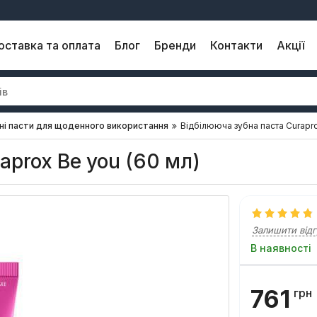
оставка та оплата
Блог
Бренди
Контакти
Акції
ні пасти для щоденного використання
Відбілююча зубна паста Curapro
aprox Be you (60 мл)
Залишити відг
В наявності
761
грн