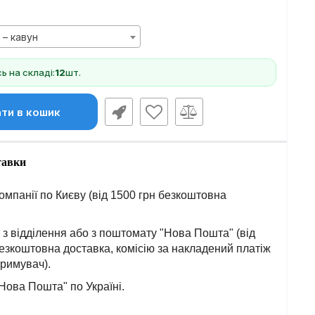
 – кавун
 на складі:
12
шт.
ти в кошик
тавки
омпанії по Києву (від 1500 грн безкоштовна
з відділення або з поштомату "Нова Пошта" (від
езкоштовна доставка, комісію за накладений платіж
тримувач).
Нова Пошта" по Україні.