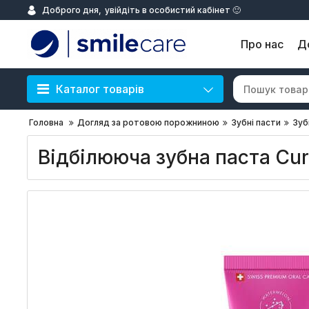
Доброго дня,
увійдіть в особистий кабінет 🙂
Про нас
Д
Каталог товарів
Головна
Догляд за ротовою порожниною
Зубні пасти
Зуб
Відбілююча зубна паста Cur