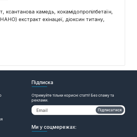
ат, ксантанова камедь, кокамідопропілбетаїн,
НАНО) екстракт ехінацеї, діоксин титану,
Підписка
ю
Отримуйте тільки корисні статті! Без спаму та
реклами.
Підписатися
ня
Ми у соцмережах: