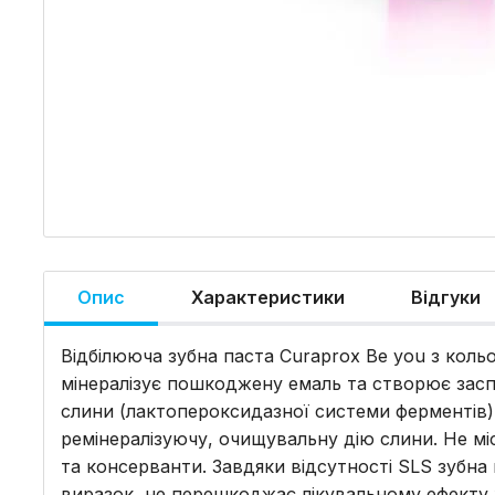
Опис
Характеристики
Відгуки
Відбілююча зубна паста Curaprox Be you з коль
мінералізує пошкоджену емаль та створює засп
слини (лактопероксидазної системи ферментів)
ремінералізуючу, очищувальну дію слини. Не мі
та консерванти. Завдяки відсутності SLS зубн
виразок, не перешкоджає лікувальному ефекту 