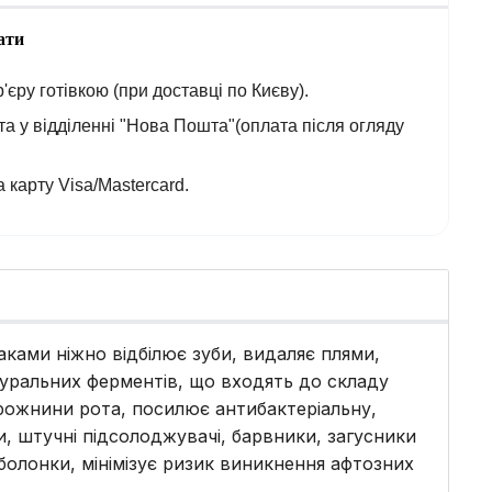
ати
'єру готівкою (при доставці по Києву).
а у відділенні "Нова Пошта"(оплата після огляду
 карту Visa/Mastercard.
ками ніжно відбілює зуби, видаляє плями,
туральних ферментів, що входять до складу
орожнини рота, посилює антибактеріальну,
и, штучні підсолоджувачі, барвники, загусники
болонки, мінімізує ризик виникнення афтозних