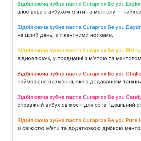
Відбілююча зубна паста Curaprox Be you
Explor
алое вера з вибухом м’яти та ментолу — найкращ
Відбілююча зубна паста Curaprox Be you
Daydr
на цілий день, з пікантними нотками.
Відбілююча зубна паста Curaprox Be you Rising
відновлюючі, у поєднанні з м'ятою та ментолом.
Відбілююча зубна паста Curaprox Be you
Chall
неймовірне враження, яке з додаванням танінни
Відбілююча зубна паста Curaprox Be you
Candy
справжній вибух свіжості для рота. Ідеальний с
Відбілююча зубна паста Curaprox Be you
Pure 
зі свіжістю м’яти та додатковою дрібкою менто