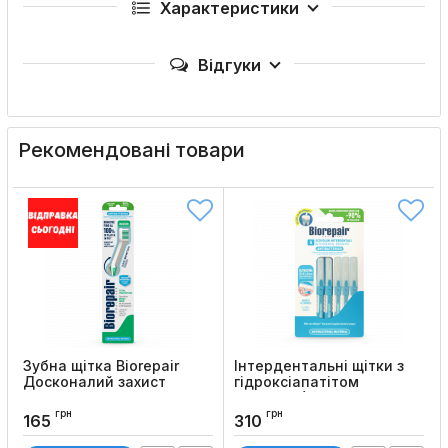
Характеристики
Відгуки
Рекомендовані товари
Зубна щітка Biorepair
Інтердентальні щітки з
Досконалий захист
гідроксіапатітом
Medium (для щоденного
Biorepair (5 шт)
догляду)
грн
грн
Код товару:
28
165
310
Код товару:
24