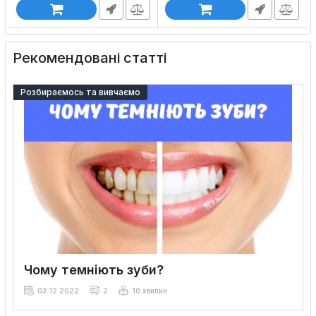
Рекомендовані статті
Розбираємось та вивчаємо
Чому темніють зуби?
03 12 2022
2
10 хвилин
Красива посмішка – це завжди білі та здорові зуби. Коли вони