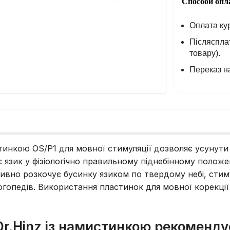
Способи опл
Оплата кур
Післясплат
товару).
Переказ на
тинкою OS/P1 для мовної стимуляції дозволяє усунути
 язик у фізіологічно правильному піднебінному положен
ивно розкочує бусинку язиком по твердому небі, стим
огопедів. Використання пластинок для мовної корекції
r.Hinz із намистинкою рекомендує