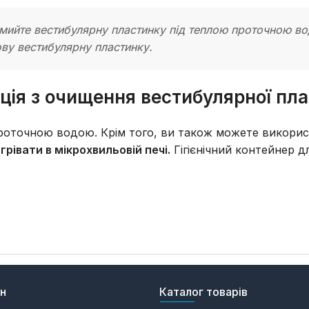
йте вестибулярну пластинку під теплою проточною водо
ову вестибулярну пластинку.
кція з очищення вестибулярної пл
роточною водою. Крім того, ви також можете викорис
рівати в мікрохвильовій печі.
Гігієнічний контейнер 
ин
Каталог товарів