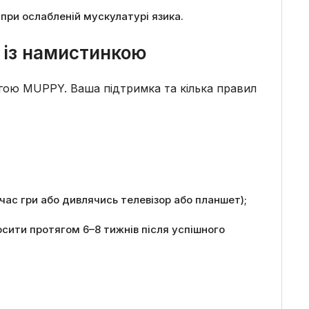
ри ослабленій мускулатурі язика.
z із намистинкою
огою MUPPY. Ваша підтримка та кілька правил
час гри або дивлячись телевізор або планшет);
сити протягом 6–8 тижнів після успішного