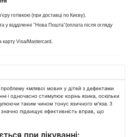
ати
'єру готівкою (при доставці по Києву).
а у відділенні "Нова Пошта"(оплата після огляду
 карту Visa/Mastercard.
 проблему «млявої мови» у дітей з дефектами
ні і одночасно стимулює корінь язика, оскільки
улюючи таким чином тонус язичного м'яза. З
 значно підвищує ефективність вправ, що
ться при лікуванні: