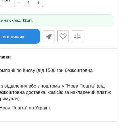
2
−
+
 на складі:
12
шт.
ти в кошик
тавки
омпанії по Києву (від 1500 грн безкоштовна
з відділення або з поштомату "Нова Пошта" (від
езкоштовна доставка, комісію за накладений платіж
тримувач).
Нова Пошта" по Україні.