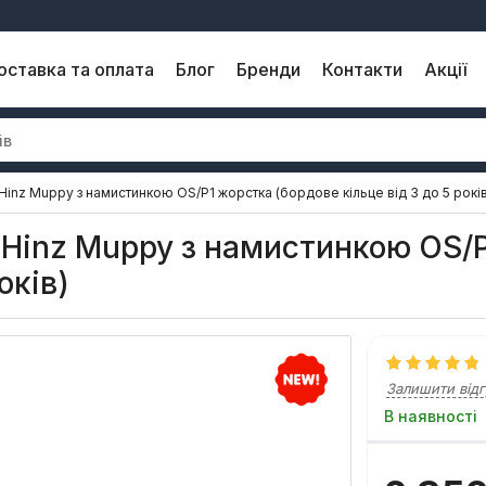
оставка та оплата
Блог
Бренди
Контакти
Акції
Hinz Muppy з намистинкою OS/P1 жорстка (бордове кільце від 3 до 5 років
.Hinz Muppy з намистинкою OS/
оків)
Залишити відг
В наявності