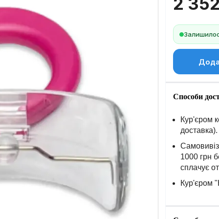
2 35
Залишилось
Дода
Способи дос
Кур'єром к
доставка).
Самовивіз 
1000 грн б
сплачує о
Кур'єром "