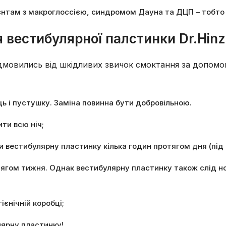
нтам з макроглоссією, синдромом Дауна та ДЦП – тобто п
я вестибулярної палстинки
Dr.Hin
ідмовились від шкідливих звичок смоктання за допом
ь і пустушку. Заміна повинна бути добровільною.
ти всю ніч;
и вестибулярну пластинку кілька годин протягом дня (під 
тягом тижня. Однак вестибулярну пластинку також слід но
ієнічній коробці;
лярну пластинку!