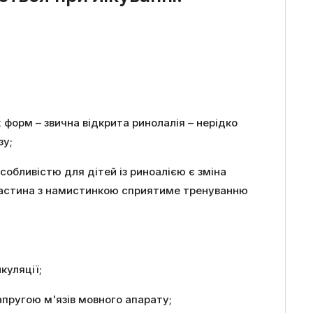
 форм – звична відкрита ринолалія – нерідко
зу;
собливістю для дітей із риноалією є зміна
 Пластина з намистинкою сприятиме тренуванню
куляції;
апругою м'язів мовного апарату;