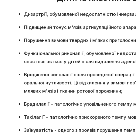
Дизартрії, обумовленої недостатністю іннервац
Підвищений тонус м'язів артикуляційного апара
Порушення вимови твердих і м'яких приголосних
Функціональної риноналії, обумовленої недоста
спостерігається у дітей після видалення адено
Вродженої ринолалії після проведеної операції
оральної чутливості. Ці відхилення у вимові п
млявих м'язів і тканин ротової порожнини;
Брадилалії – патологічно уповільненого темпу 
Тахілалії – патологічно прискореного темпу мо
Заїкуватість - одного з проявів порушення тем