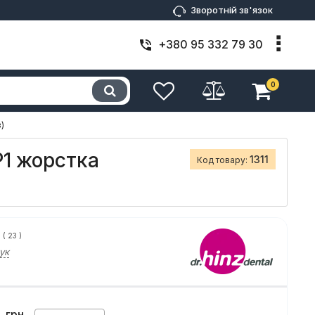
Зворотній зв'язок
+380 95 332 79 30
0
)
P1 жорстка
1311
Код товару:
(
23
)
ук
грн