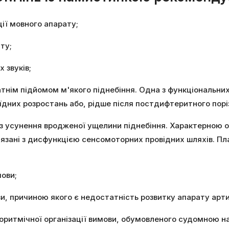
ії мовного апарату;
ту;
 звуків;
тнім підйомом м'якого піднебіння. Одна з функціональних
їдних розростань або, рідше після постдифтеритного порі
 з усунення вродженої ущелини піднебіння. Характерною о
ов'язані з дисфункцією сенсомоторних провідних шляхів.
мови;
ви, причиною якого є недостатність розвитку апарату арти
поритмічної організації вимови, обумовленого судомною н