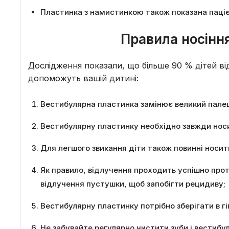
Пластинка з намистинкою також показана паціє
Правила носінн
Дослідження показали, що більше 90 % дітей в
допоможуть вашій дитині:
Вестибулярна пластинка замінює великий палец
Вестибулярну пластинку необхідно завжди носи
Для легшого звикання діти також повинні носит
Як правило, відлучення проходить успішно про
відлучення пустушки, щоб запобігти рецидиву;
Вестибулярну пластинку потрібно зберігати в гіг
Не забувайте регулярно чистити зуби і вестибу