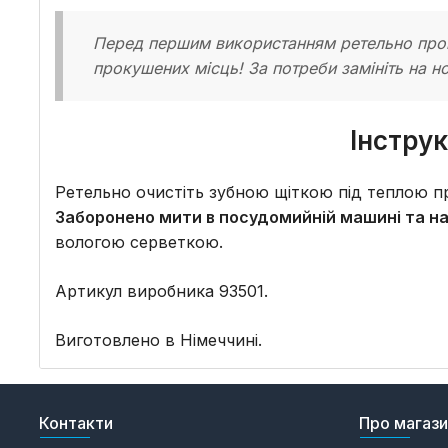
Перед першим використанням ретельно проми
прокушених місць! За потреби замініть на н
Інстру
Ретельно очистіть зубною щіткою під теплою п
Заборонено мити в посудомийній машині та наг
вологою серветкою.
Артикул виробника 93501.
Виготовлено в Німеччині.
Контакти
Про магаз