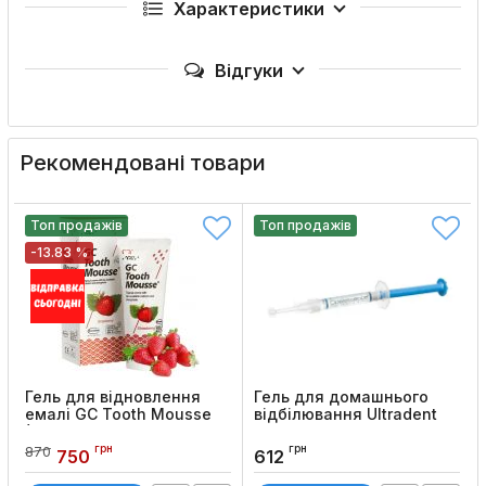
Характеристики
Відгуки
Рекомендовані товари
Топ продажів
Топ продажів
-13.83 %
Гель для відновлення
Гель для домашнього
емалі GC Tooth Mousse
відбілювання Ultradent
(35 мл)
Opalescence PF, 1.2 мл
грн
грн
870
Код товару:
55
Код товару:
60
750
612