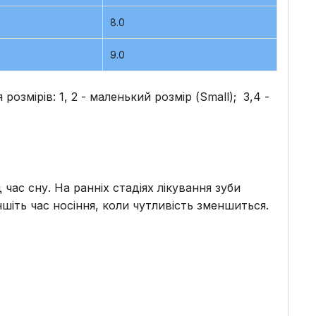
8.0
9.0
озмірів: 1, 2 - маленький розмір (Small); 3,4 -
ас сну. На ранніх стадіях лікування зуби
шіть час носіння, коли чутливість зменшиться.