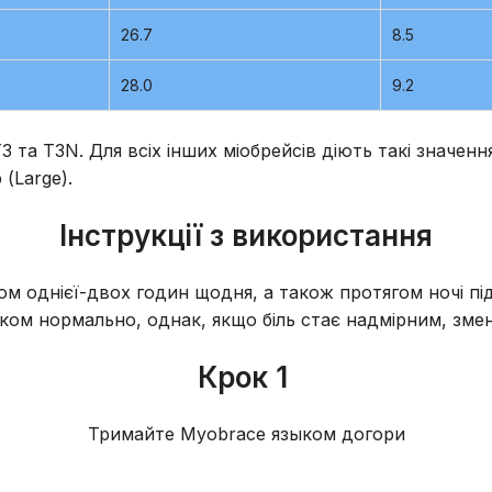
26.7
8.5
28.0
9.2
та Т3N. Для всіх інших міобрейсів діють такі значення р
 (Large).
Інструкції з використання
 однієї-двох годин щодня, а також протягом ночі під ч
ком нормально, однак, якщо біль стає надмірним, змен
Крок 1
Тримайте Myobrace языком догори