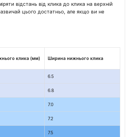
ряти відстань від клика до клика на верхній
Зазвичай цього достатньо, але якщо ви не
нього клика (мм)
Ширина нижнього клика
6.5
6.8
7.0
7.2
7.5