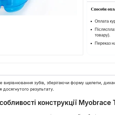
Способи опл
Оплата кур
Післясплат
товару).
Переказ на
 вирівнювання зубів, зберігаючи форму щелепи, диханн
я досягнутого результату.
собливості конструкції Myobrace 