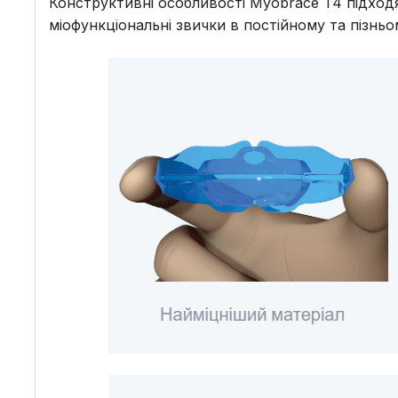
Конструктивні особливості Myobrace T4 підход
міофункціональні звички в постійному та пізньо