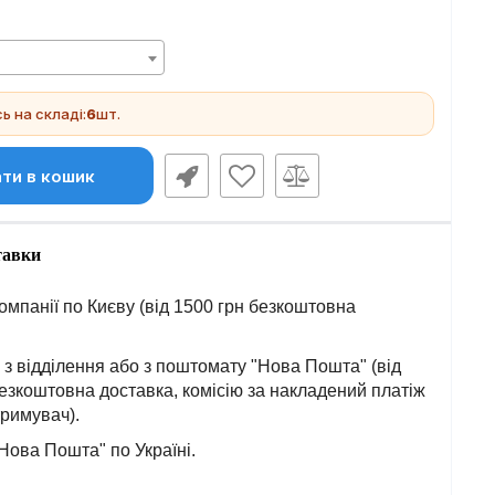
 на складі:
6
шт.
ти в кошик
тавки
омпанії по Києву (від 1500 грн безкоштовна
з відділення або з поштомату "Нова Пошта" (від
езкоштовна доставка, комісію за накладений платіж
тримувач).
Нова Пошта" по Україні.