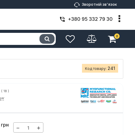
Зворотній зв'язок
+380 95 332 79 30
0
241
Код товару:
(
18
)
ук
грн
−
+