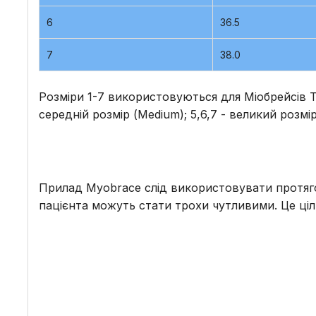
6
36.5
7
38.0
Розміри 1-7 використовуються для Міобрейсів Т3 
середній розмір (Medium); 5,6,7 - великий розмір
Прилад Myobrace слід використовувати протягом
пацієнта можуть стати трохи чутливими. Це ціл