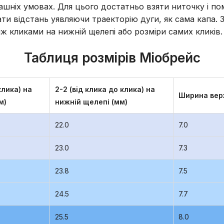
шніх умовах. Для цього достатньо взяти ниточку і помі
ти відстань уявляючи траекторію дуги, як сама капа. 
іж кликами на нижній щелепі або розміри самих кликів.
Таблиця розмірів Міобрейс
клика) на
2-2 (від клика до клика) на
Ширина верх
мм)
нижній щелепі (мм)
22.0
7.0
23.0
7.3
23.8
7.5
24.5
7.7
25.5
8.0