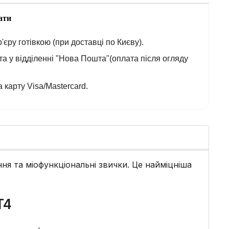
ати
'єру готівкою (при доставці по Києву).
а у відділенні "Нова Пошта"(оплата після огляду
 карту Visa/Mastercard.
я та міофункціональні звички. Це найміцніша
T4