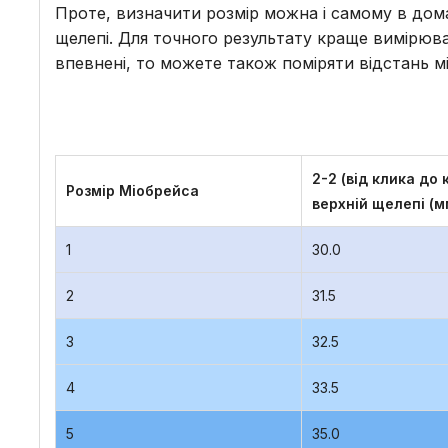
Проте, визначити розмір можна і самому в дома
щелепі. Для точного результату краще вимірюва
впевнені, то можете також поміряти відстань м
2-2 (від клика до 
Розмір Міобрейса
верхній щелепі (
1
30.0
2
31.5
3
32.5
4
33.5
5
35.0