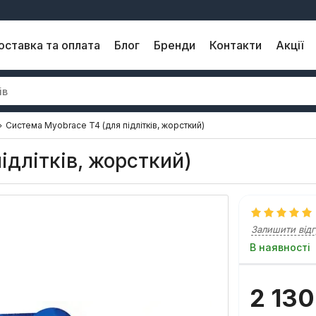
оставка та оплата
Блог
Бренди
Контакти
Акції
Система Myobrace T4 (для підлітків, жорсткий)
ідлітків, жорсткий)
Залишити відг
В наявності
2 130