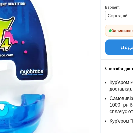
Варіант:
Середній
Залишилось
Дода
Способи дос
Кур'єром к
доставка).
Самовивіз 
1000 грн б
сплачує о
Кур'єром "