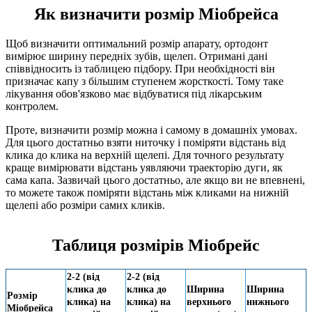
Як визначити розмір Міобрейса
Щоб визначити оптимальний розмір апарату, ортодонт
вимірює ширину передніх зубів, щелеп. Отримані дані
співвідносить із таблицею підбору. При необхідності він
призначає капу з більшим ступенем жорсткості. Тому таке
лікування обов'язково має відбуватися під лікарським
контролем.
Проте, визначити розмір можна і самому в домашніх умовах.
Для цього достатньо взяти ниточку і поміряти відстань від
клика до клика на верхній щелепі. Для точного результату
краще вимірювати відстань уявляючи траекторію дуги, як
сама капа. Зазвичай цього достатньо, але якщо ви не впевнені,
то можете також поміряти відстань між кликами на нижній
щелепі або розміри самих кликів.
Таблиця розмірів Міобрейс
2-2 (від
2-2 (від
клика до
клика до
Ширина
Ширина
Розмір
клика) на
клика) на
верхнього
нижнього
Міобрейса