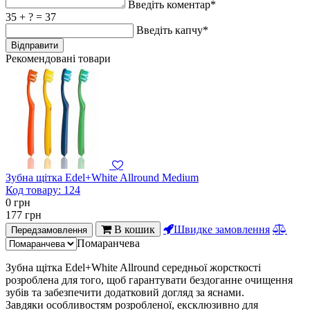
Введіть коментар*
35 + ? = 37
Введіть капчу*
Рекомендовані товари
Зубна щітка Edel+White Allround Medium
Код товару:
124
0
грн
177
грн
В кошик
Швидке замовлення
Передзамовлення
Помаранчева
Зубна щітка Edel+White Allround середньої жорсткості
розроблена для того, щоб гарантувати бездоганне очищення
зубів та забезпечити додатковий догляд за яснами.
Завдяки особливостям розробленої, ексклюзивно для