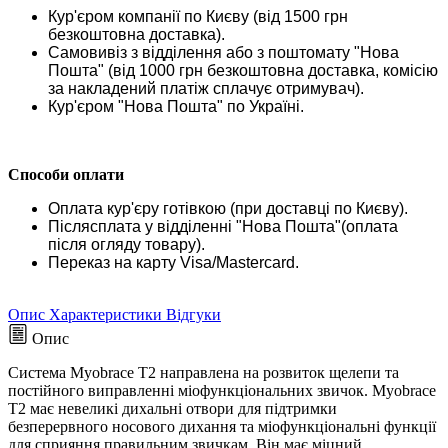
Кур'єром компанії по Києву (від 1500 грн
безкоштовна доставка).
Самовивіз з відділення або з поштомату "Нова
Пошта" (від 1000 грн безкоштовна доставка, комісію
за накладений платіж сплачує отримувач).
Кур'єром "Нова Пошта" по Україні.
Способи оплати
Оплата кур'єру готівкою (при доставці по Києву).
Післясплата у відділенні "Нова Пошта"(оплата
після огляду товару).
Переказ на карту Visa/Mastercard.
Опис
Характеристики
Відгуки
Опис
Система Myobrace T2 направлена на розвиток щелепи та
постійного виправленні міофункціональних звичок. Myobrace
T2 має невеликі дихальні отвори для підтримки
безперервного носового дихання та міофункціональні функції
для сприяння правильним звичкам. Він має міцний,