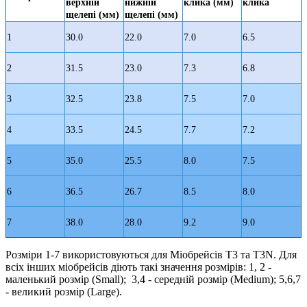
верхній
нижній
клика (мм)
клика
щелепі (мм)
щелепі (мм)
1
30.0
22.0
7.0
6.5
2
31.5
23.0
7.3
6.8
3
32.5
23.8
7.5
7.0
4
33.5
24.5
7.7
7.2
5
35.0
25.5
8.0
7.5
6
36.5
26.7
8.5
8.0
7
38.0
28.0
9.2
9.0
Розміри 1-7 використовуються для Міобрейсів Т3 та Т3N. Для
всіх інших міобрейсів діють такі значення розмірів: 1, 2 -
маленький розмір (Small); 3,4 - середній розмір (Medium); 5,6,7
- великий розмір (Large).