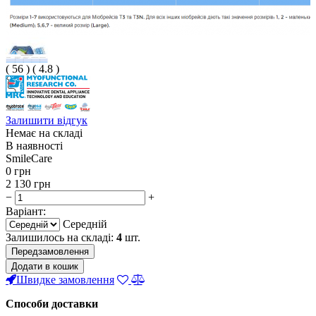
(
56
)
(
4.8
)
Залишити відгук
Немає на складі
В наявності
SmileCare
0
грн
2 130
грн
−
+
Варіант:
Середній
Залишилось на складі:
4
шт.
Передзамовлення
Додати в кошик
Швидке замовлення
Способи доставки