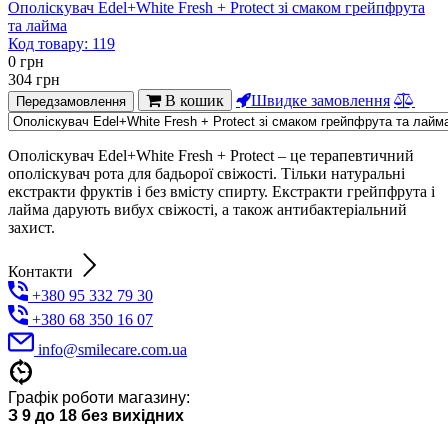
Ополіскувач Edel+White Fresh + Protect зі смаком грейпфрута
та лайма
Код товару:
119
0
грн
304
грн
В кошик
Швидке замовлення
Передзамовлення
Ополіскувач Edel+White Fresh + Protect – це терапевтичний
ополіскувач рота для бадьорої свіжості. Тільки натуральні
екстракти фруктів і без вмісту спирту. Екстракти грейпфрута і
лайма дарують вибух свіжості, а також антибактеріальний
захист.
Контакти
+380 95 332 79 30
+380 68 350 16 07
info@smilecare.com.ua
Графік роботи магазину:
З 9 до 18 без вихідних