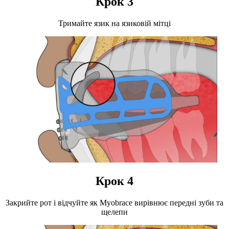
Крок 3
Тримайте язик на язиковій мітці
Крок 4
Закрийте рот і відчуйте як Myobrace вирівнює передні зуби та
щелепи