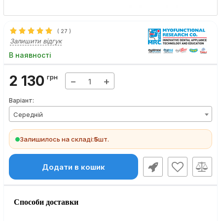
(
27
)
Залишити відгук
В наявності
2 130
грн
−
+
Варіант:
Середній
Залишилось на складі:
5
шт.
Додати в кошик
Способи доставки