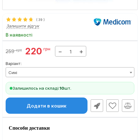
(
39
)
Залишити відгук
В наявності
220
грн
−
+
259
грн
Варіант:
Сині
Залишилось на складі:
10
шт.
Додати в кошик
Способи доставки