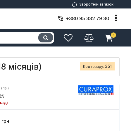
Зворотній зв'язок
+380 95 332 79 30
0
8 місяців)
351
Код товару:
(
15
)
ук
ладі
грн