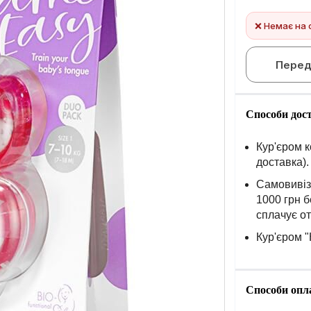
❌ Немає на 
Перед
Способи дос
Кур'єром к
доставка).
Самовивіз 
1000 грн б
сплачує о
Кур'єром "
Способи опл