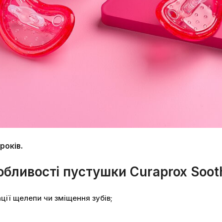
років.
обливості пустушки Curaprox Soot
ії щелепи чи зміщення зубів;