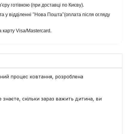
'єру готівкою (при доставці по Києву).
а у відділенні "Нова Пошта"(оплата після огляду
 карту Visa/Mastercard.
дний процес ковтання, розроблена
 знаєте, скільки зараз важить дитина, ви