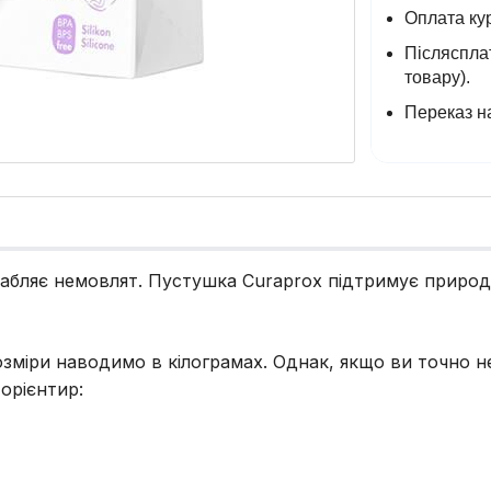
Оплата кур
Післясплат
товару).
Переказ на
лабляє немовлят. Пустушка Curaprox підтримує приро
озміри наводимо в кілограмах. Однак, якщо ви точно не
орієнтир: