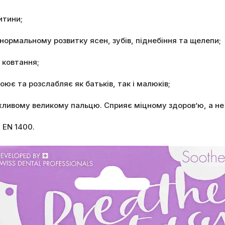
итини;
нормальному розвитку ясен, зубів, піднебіння та щелепи;
 ковтання;
ює та розслабляє як батьків, так і малюків;
хливому великому пальцю. Сприяє міцному здоров’ю, а не 
 EN 1400.