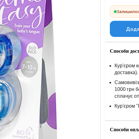
Залишилось
Дода
Способи дос
Кур'єром к
доставка).
Самовивіз 
1000 грн б
сплачує о
Кур'єром "
Способи опл