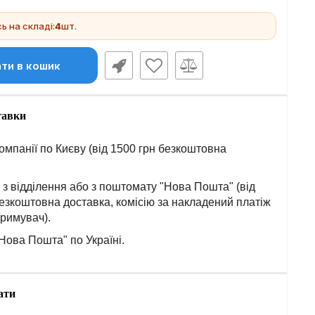
 на складі:
4
шт.
ти в кошик
тавки
омпанії по Києву (від 1500 грн безкоштовна
з відділення або з поштомату "Нова Пошта" (від
езкоштовна доставка, комісію за накладений платіж
тримувач).
Нова Пошта" по Україні.
ати