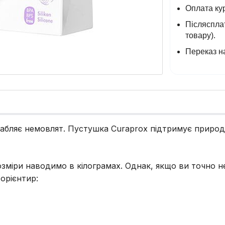
Оплата кур
Післясплат
товару).
Переказ на
лабляє немовлят. Пустушка Curaprox підтримує приро
озміри наводимо в кілограмах. Однак, якщо ви точно не
орієнтир: