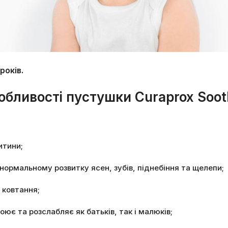
років.
обливості пустушки Curaprox Soot
итини;
нормальному розвитку ясен, зубів, піднебіння та щелепи;
 ковтання;
ює та розслабляє як батьків, так і малюків;