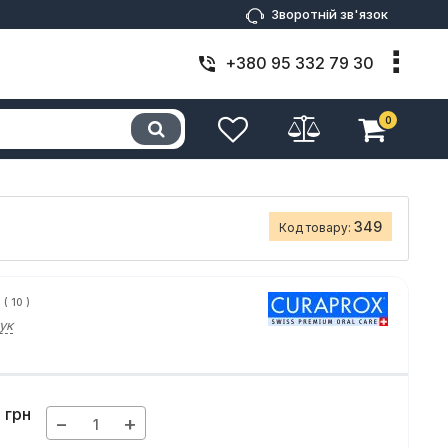
Зворотній зв'язок
+380 95 332 79 30
0
349
Код товару:
(
10
)
ук
грн
−
+