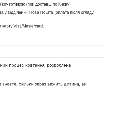
'єру готівкою (при доставці по Києву).
а у відділенні "Нова Пошта"(оплата після огляду
 карту Visa/Mastercard.
дний процес ковтання, розроблена
 знаєте, скільки зараз важить дитина, ви