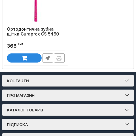
Ортодонтична зубна
щітка Curaprox CS 5460
Ortho
грн
Код товару:
449
368
КОНТАКТИ
ПРО МАГАЗИН
КАТАЛОГ ТОВАРІВ
ПІДПИСКА