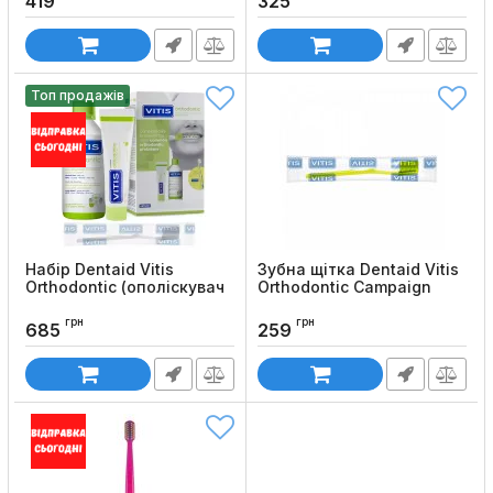
419
325
Топ продажів
Набір Dentaid Vitis
Зубна щітка Dentaid Vitis
Orthodontic (ополіскувач
Orthodontic Campaign
500 мл, зубна паста 100
Код товару:
768
мл + щітка у подарунок)
грн
грн
685
259
Код товару:
650