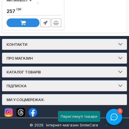
Відбілювання (75 мл)
грн
Код товару:
117
257
КОНТАКТИ
ПРО МАГАЗИН
КАТАЛОГ ТОВАРІВ
ПІДПИСКА
МИ У СОЦМЕРЕЖАХ:
Переглянуті товари
© 2026
Інтернет-магазин SmileCare