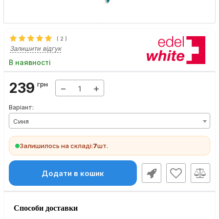
(
2
)
Залишити відгук
В наявності
239
грн
−
+
Варіант:
Синя
Залишилось на складі:
7
шт.
Додати в кошик
Способи доставки