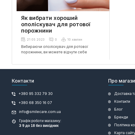
Як вибрати хороший
ополіскувач для ротової
порожнини
21 05 2023
0
10 хвилин
Вибираючи ополіскувач для ротової
порожнини, ви можете відчути себе
приголомшеними всіма різними варіантами.
На вибір є незліченна кількість брендів і
формул, кожна з яких заявляє про унікальні
переваги для здоров’я ротової
порожнини. Деякі рекламують свіже
Контакти
Про магаз
дихання, а інші пропонують захист від
карієсу. Який вибрати?
+380 95 332 79 30
Доставка т
Контакти
+380 68 350 16 07
Вибір хорошої рідини для полоскання рота
залежить від ваших конкретних
Блог
info@smilecare.com.ua
стоматологічних потреб. Вибір правильного
Бренди
ополіскувача може допомогти покращити
Графік роботи магазину:
щоденний догляд за ротовою порожниною.
Політика к
З 9 до 18 без вихідних
Ця стаття пояснює, як вибрати хороший засіб
Карта сайт