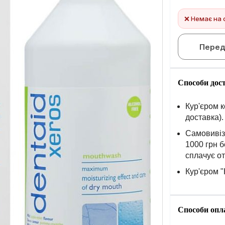
❌ Немає на 
Перед
Способи дос
Кур'єром к
доставка).
Самовивіз 
1000 грн б
сплачує о
Кур'єром "
Способи опл