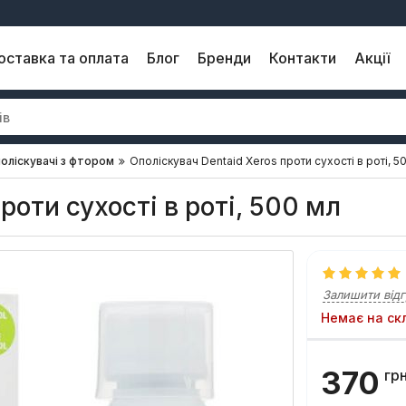
оставка та оплата
Блог
Бренди
Контакти
Акції
оліскувачі з фтором
Ополіскувач Dentaid Xeros проти сухості в роті, 5
роти сухості в роті, 500 мл
Залишити відг
Немає на ск
370
гр