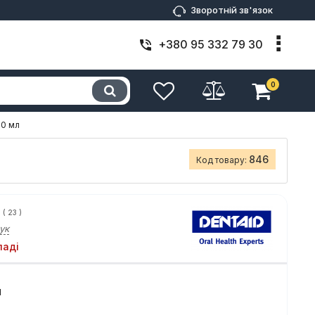
Зворотній зв'язок
+380 95 332 79 30
0
00 мл
846
Код товару:
(
23
)
ук
ладі
н