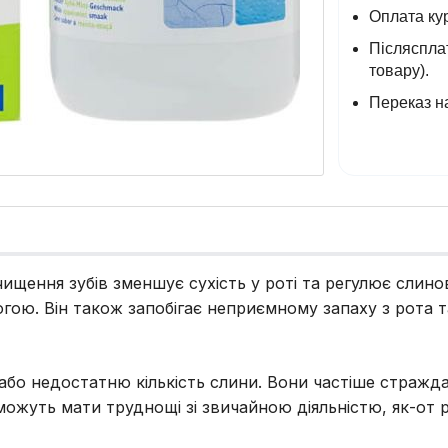
Оплата кур
Післясплат
товару).
Переказ на
чищення зубів зменшує сухість у роті та регулює слино
ою. Він також запобігає неприємному запаху з рота т
/або недостатню кількість слини. Вони частіше стражд
можуть мати труднощі зі звичайною діяльністю, як-от 