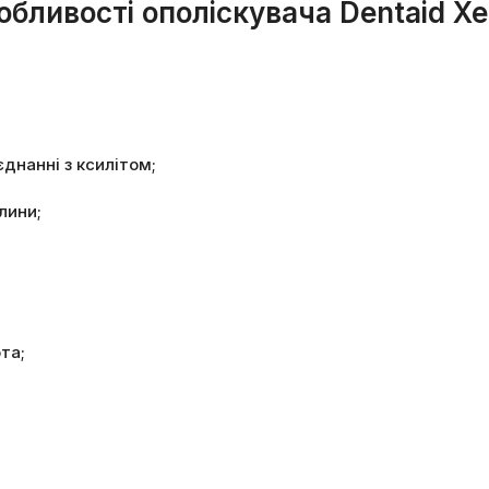
обливості ополіскувача Dentaid Xe
єднанні з ксилітом;
лини;
та;