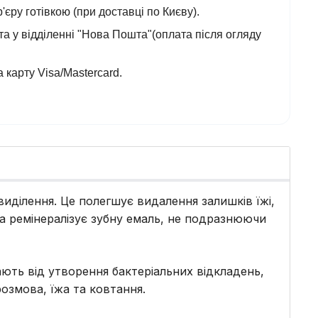
'єру готівкою (при доставці по Києву).
а у відділенні "Нова Пошта"(оплата після огляду
 карту Visa/Mastercard.
виділення. Це полегшує видалення залишків їжі,
а ремінералізує зубну емаль, не подразнюючи
ають від утворення бактеріальних відкладень,
розмова, їжа та ковтання.