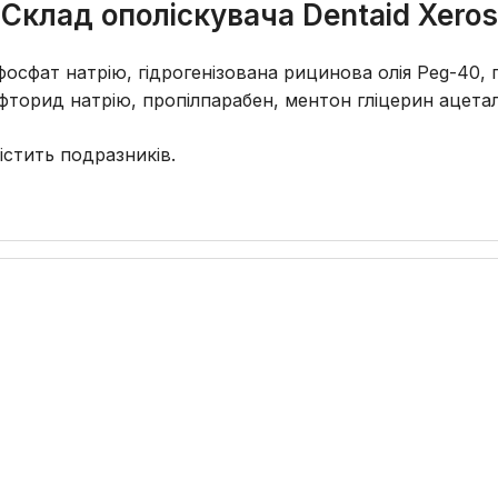
Склад ополіскувача Dentaid Xeros
, фосфат натрію, гідрогенізована рицинова олія Peg-40
фторид натрію, пропілпарабен, ментон гліцерин ацетал
істить подразників.