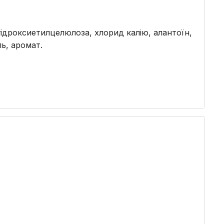
, гідроксиетилцелюлоза, хлорид калію, алантоїн,
ь, аромат.