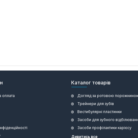
ин
Каталог товарів
а оплата
Догляд за ротовою порожнино
Трейнери для зубів
Вестибулярні пластинки
Засоби для зубного відбілюван
онфіденційності
Засоби профілактики карієсу
у
Дивитись все