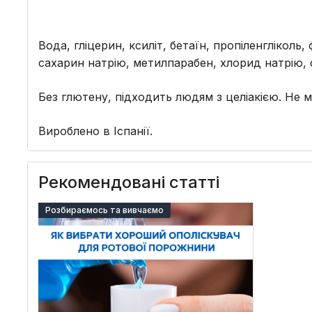
Вода, гліцерин, ксиліт, бетаїн, пропіленгліколь
сахарин натрію, метилпарабен, хлорид натрію, 
Без глютену, підходить людям з целіакією. Не м
Вироблено в Іспанії.
Рекомендовані статті
Розбираємось та вивчаємо