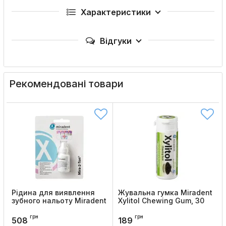
Характеристики
Відгуки
Рекомендовані товари
Рідина для виявлення
Жувальна гумка Miradent
зубного нальоту Miradent
Xylitol Chewing Gum, 30
Mira-2-Ton
шт
грн
грн
Код товару:
1419
Код товару:
1406
508
189