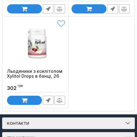
Льодяники з ксилітолом
Xylitol Drops в банці, 26
шт
грн
Код товару:
1369
302
КОНТАКТИ