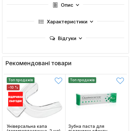
Опис
Характеристики
Відгуки
Рекомендовані товари
Топ продажів
Топ продажів
-10 %
Універсальна капа
Зубна паста для
(термпопластична, 2 шт)
підтримки ефекту