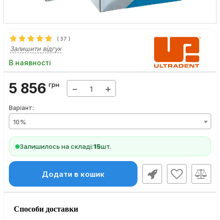
(
37
)
Залишити відгук
В наявності
5 856
грн
−
+
Варіант:
10%
Залишилось на складі:
15
шт.
Додати в кошик
Способи доставки