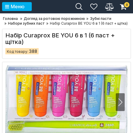
0
Меню
Головна
Догляд за ротовою порожниною
Зубні пасти
Набори зубних паст
Набір Curaprox BE YOU 6 в 1 (6 паст + щітка)
Набір Curaprox BE YOU 6 в 1 (6 паст +
щітка)
388
Код товару: