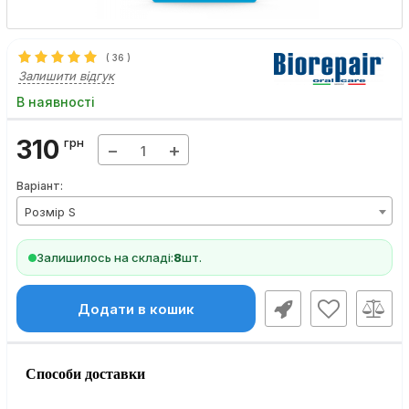
(
36
)
Залишити відгук
В наявності
310
грн
−
+
Варіант:
Розмір S
Залишилось на складі:
8
шт.
Додати в кошик
Способи доставки