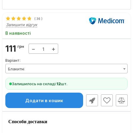
(
36
)
Залишити відгук
В наявності
111
грн
−
+
Варіант:
Блакитні
Залишилось на складі:
12
шт.
Додати в кошик
Способи доставки