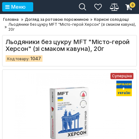
0
Меню
Головна
Догляд за ротовою порожниною
Корисні солодощі
Льодяники без цукру MFT "Місто-герой Херсон" (зі смаком кавуна),
20г
Льодяники без цукру MFT "Місто-герой
Херсон" (зі смаком кавуна), 20г
1047
Код товару:
Суперціна