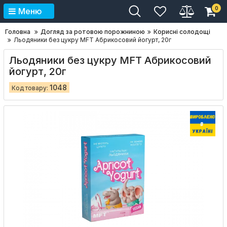
0
Меню
Головна
Догляд за ротовою порожниною
Корисні солодощі
Льодяники без цукру MFT Абрикосовий йогурт, 20г
Льодяники без цукру MFT Абрикосовий
йогурт, 20г
1048
Код товару: